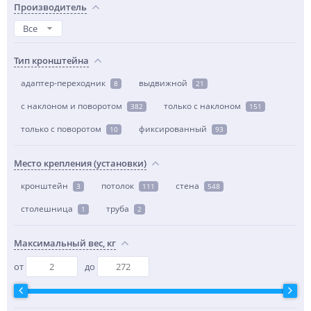
Производитель
Все
Тип кронштейна
адаптер-переходник
выдвижной
8
21
с наклоном и поворотом
только с наклоном
382
151
только с поворотом
фиксированный
10
93
Место крепления (установки)
кронштейн
потолок
стена
3
111
548
столешница
труба
1
2
Максимальный вес, кг
от
до