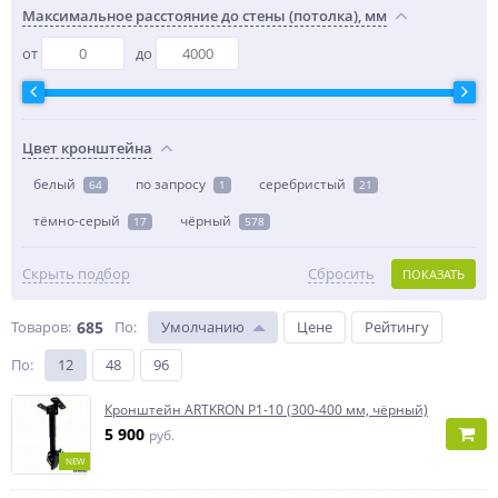
Максимальное расстояние до стены (потолка), мм
от
до
Цвет кронштейна
белый
по запросу
серебристый
64
1
21
тёмно-серый
чёрный
17
578
Скрыть подбор
Сбросить
ПОКАЗАТЬ
Товаров:
685
По
:
Умолчанию
Цене
Рейтингу
По
:
12
48
96
Кронштейн ARTKRON P1-10 (300-400 мм, чёрный)
5 900
руб.
NEW