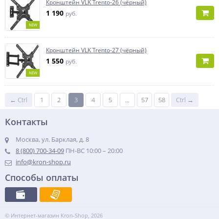
Кронштейн VLK Trento-26 (чёрный)
1 190
руб.
NEW
Кронштейн VLK Trento-27 (чёрный)
1 550
руб.
NEW
← Ctrl
1
2
3
4
5
...
57
58
Ctrl →
Контакты
Москва, ул. Барклая, д. 8
8 (800) 700-34-09
ПН-ВС 10:00 – 20:00
info@kron-shop.ru
Способы оплаты
© Интернет-магазин Kron-Shop, 2026