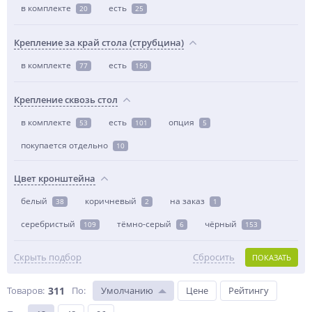
в комплекте
есть
20
25
Крепление за край стола (струбцина)
в комплекте
есть
77
150
Крепление сквозь стол
в комплекте
есть
опция
53
101
5
покупается отдельно
10
Цвет кронштейна
белый
коричневый
на заказ
38
2
1
серебристый
тёмно-серый
чёрный
109
6
153
Скрыть подбор
Сбросить
ПОКАЗАТЬ
Товаров:
311
По
:
Умолчанию
Цене
Рейтингу