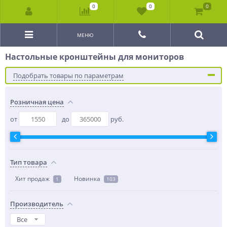
0
0
0
МЕНЮ
Настольные кронштейны для мониторов
Подобрать товары по параметрам
Розничная цена
от
до
руб.
Тип товара
Хит продаж
Новинка
1
103
Производитель
Все