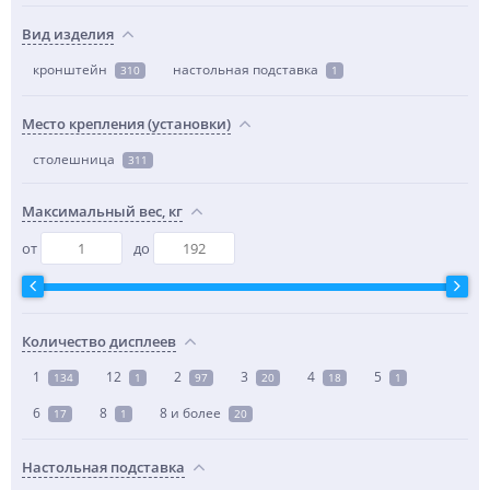
Вид изделия
кронштейн
настольная подставка
310
1
Место крепления (установки)
столешница
311
Максимальный вес, кг
от
до
Количество дисплеев
1
12
2
3
4
5
134
1
97
20
18
1
6
8
8 и более
17
1
20
Настольная подставка