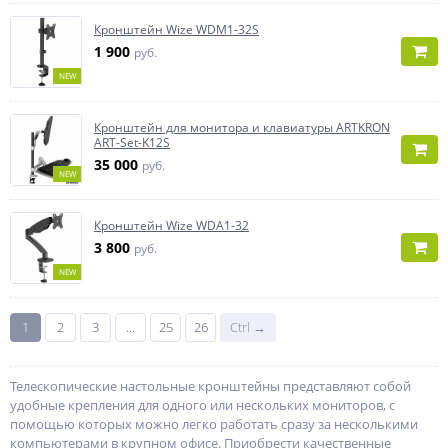
Кронштейн Wize WDM1-32S
1 900
руб.
NEW
Кронштейн для монитора и клавиатуры ARTKRON
ART-Set-K12S
35 000
руб.
NEW
Кронштейн Wize WDA1-32
3 800
руб.
NEW
1
2
3
...
25
26
Ctrl →
Телескопические настольные кронштейны представляют собой
удобные крепления для одного или нескольких мониторов, с
помощью которых можно легко работать сразу за несколькими
компьютерами в крупном офисе. Приобрести качественные