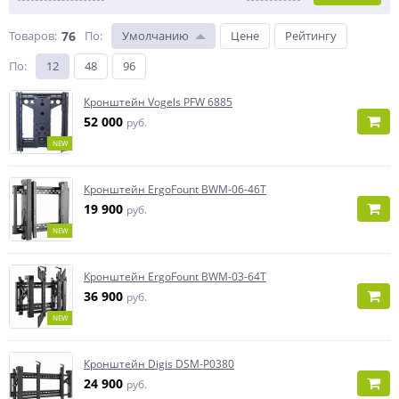
Товаров:
76
По
:
Умолчанию
Цене
Рейтингу
По
:
12
48
96
Кронштейн Vogels PFW 6885
52 000
руб.
NEW
Кронштейн ErgoFount BWM-06-46T
19 900
руб.
NEW
Кронштейн ErgoFount BWM-03-64T
36 900
руб.
NEW
Кронштейн Digis DSM-P0380
24 900
руб.