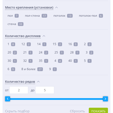
Место крепления (установки)
пол
пол-стена
потолок
потолок-пол
7
17
13
6
стена
33
Количество дисплеев
1
12
14
15
16
2
8
2
1
2
5
2
20
21
24
25
28
3
2
1
2
1
1
2
30
32
35
4
40
5
1
1
1
4
1
1
6
8 и более
9
5
27
1
Количество рядов
от
до
Скрыть подбор
Сбросить
ПОКАЗАТЬ