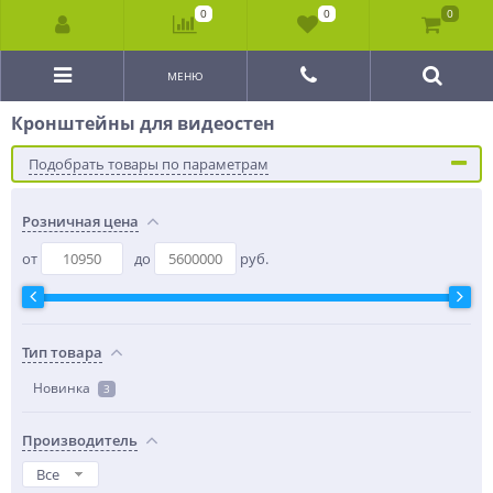
0
0
0
МЕНЮ
Кронштейны для видеостен
Подобрать товары по параметрам
Розничная цена
от
до
руб.
Тип товара
Новинка
3
Производитель
Все