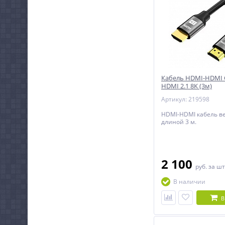
Кабель HDMI-HDMI 
HDMI 2.1 8K (3м)
Артикул: 219598
HDMI-HDMI кабель ве
длиной 3 м.
2 100
руб.
за шт
В наличии
В