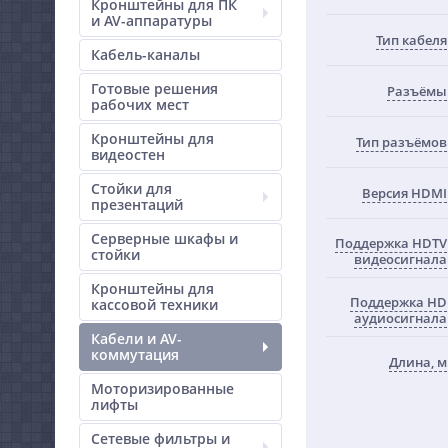
Кронштейны для ПК
и AV-аппаратуры
Тип кабеля
Кабель-каналы
Готовые решения
Разъёмы
рабочих мест
Кронштейны для
Тип разъёмов
видеостен
Стойки для
Версия HDMI
презентаций
Серверные шкафы и
Поддержка HDTV
стойки
видеосигнала
Кронштейны для
Поддержка HD
кассовой техники
аудиосигнала
Кабели и AV-
коммутация
Длина, м
Моторизированные
лифты
Сетевые фильтры и