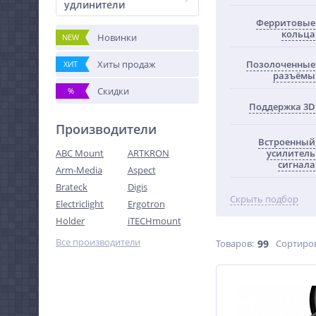
удлинители
Ферритовые
кольца
Новинки
NEW
Хиты продаж
Позолоченные
ХИТ
разъёмы
Скидки
%
Поддержка 3D
Производители
Встроенный
ABC Mount
ARTKRON
усилитель
сигнала
Arm-Media
Aspect
Brateck
Digis
Скрыть подбор
Electriclight
Ergotron
Holder
iTECHmount
Все производители
Товаров:
99
Сортиро