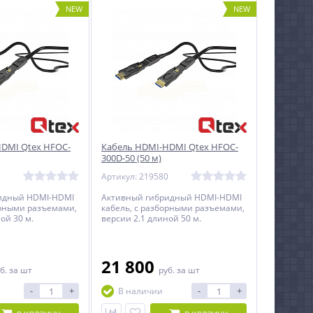
NEW
NEW
DMI Qtex HFOC-
Кабель HDMI-HDMI Qtex HFOC-
300D-50 (50 м)
1
Артикул: 219580
идный HDMI-HDMI
Активный гибридный HDMI-HDMI
орными разъемами,
кабель, c разборными разъемами,
ой 30 м.
версии 2.1 длиной 50 м.
21 800
б.
за шт
руб.
за шт
-
+
-
+
В наличии