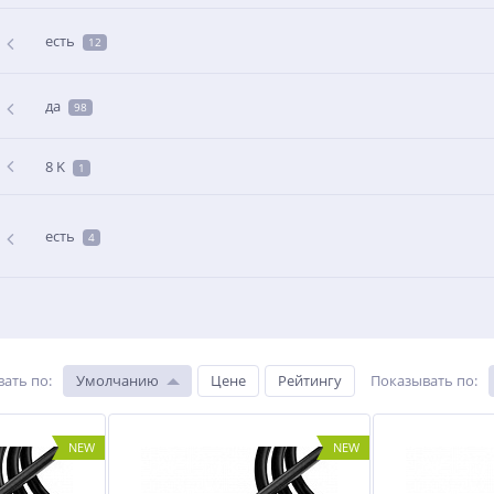
есть
12
да
98
8 K
1
есть
4
вать по
:
Умолчанию
Цене
Рейтингу
Показывать по
:
NEW
NEW