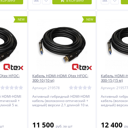
 КОРЗИНУ
В КОРЗИНУ
NEW
NEW
Qtex HFOC-
Кабель HDMI-HDMI Qtex HFOC-
Кабель HDMI-H
300-10 (10 м)
300-15 (15 м)
Артикул: 219578
Артикул: 21957
й HDMI-HDMI
Активный гибридный HDMI-HDMI
Активный гибр
птический +
кабель (волоконно-оптический +
кабель (волоко
длиной 5 м.
медный) версии 2.1 длиной 10 м.
медный) версии
11 500
12 400
 шт
руб.
за шт
ру