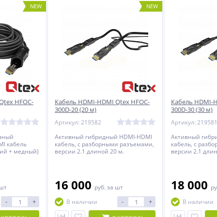
NEW
NEW
Qtex HFOC-
Кабель HDMI-HDMI Qtex HFOC-
Кабель HDMI-H
300D-20 (20 м)
300D-30 (30 м)
Артикул: 219582
Артикул: 21958
вный
Активный гибридный HDMI-HDMI
Активный гибр
I кабель
кабель, c разборными разъемами,
кабель, c разб
ий + медный)
версии 2.1 длиной 20 м.
версии 2.1 длин
 м.
16 000
18 000
 шт
руб.
за шт
ру
-
+
-
+
В наличии
В наличии