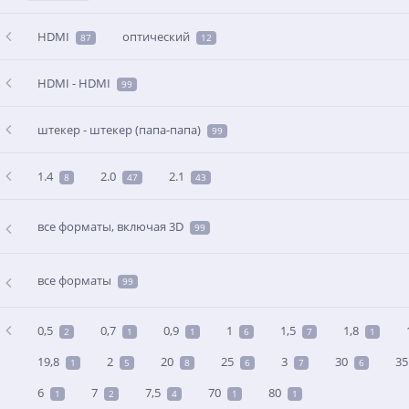
HDMI
оптический
87
12
HDMI - HDMI
99
штекер - штекер (папа-папа)
99
1.4
2.0
2.1
8
47
43
все форматы, включая 3D
99
все форматы
99
0,5
0,7
0,9
1
1,5
1,8
2
1
1
6
7
1
19,8
2
20
25
3
30
35
1
5
8
6
7
6
6
7
7,5
70
80
1
2
4
1
1