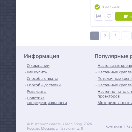
В наличии
В
1
2
3
...
Информация
Популярные 
О компании
Настольные крепл
Как купить
Настенные крепле
Способы оплаты
Потолочные крепл
Способы доставки
Настенные крепле
Реквизиты
Настенно-потолоч
проекторов
Политика
конфиденциальности
Моторизованные 
© Интернет-магазин Kron-Shop, 2026
Контакты
Ка
Россия, Москва, ул. Барклая, д. 8