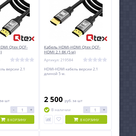
DMI Qtex QCF-
Кабель HDMI-HDMI Qtex QCF-
)
HDMI 2.1 8K (5 м)
6
Артикул: 219584
ль версии 2.1
HDMI-HDMI кабель версии 2.1
длиной 5 м.
2 500
за шт
руб.
за шт
-
+
-
+
В наличии
В КОРЗИНУ
В КОРЗИНУ