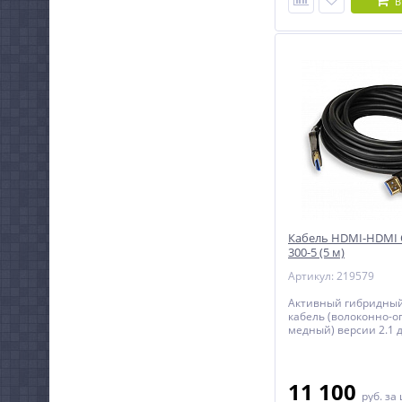
В
Кабель HDMI-HDMI 
300-5 (5 м)
Артикул: 219579
Активный гибридны
кабель (волоконно-о
медный) версии 2.1 
11 100
руб.
за