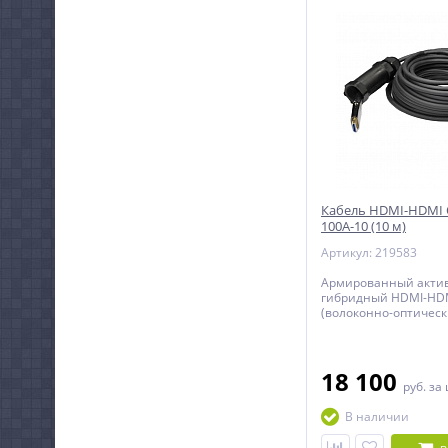
Кабель HDMI-HDMI 
100A-10 (10 м)
Артикул: 219583
Армированный акти
гибридный HDMI-HDM
(волоконно-оптическ
версии 2.0 длиной 10
18 100
руб.
за
В наличии