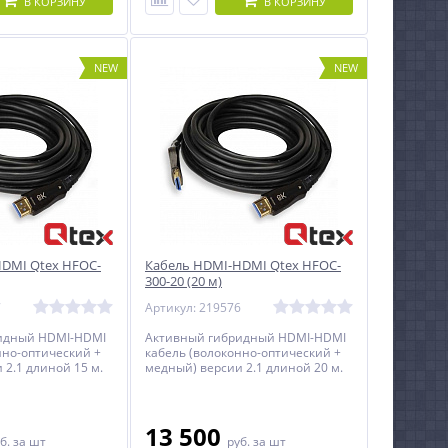
В КОРЗИНУ
В КОРЗИНУ
NEW
NEW
DMI Qtex HFOC-
Кабель HDMI-HDMI Qtex HFOC-
300-20 (20 м)
7
Артикул: 219576
идный HDMI-HDMI
Активный гибридный HDMI-HDMI
нно-оптический +
кабель (волоконно-оптический +
 2.1 длиной 15 м.
медный) версии 2.1 длиной 20 м.
13 500
б.
за шт
руб.
за шт