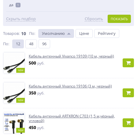
да
1
Скрыть подбор
Сбросить
ПОКАЗАТЬ
Товаров:
10
По
:
Умолчанию
Цене
Рейтингу
По
:
12
48
96
Кабель антенный Vivanco 19109 (10 м, черный)
500
руб.
NEW
Кабель антенный Vivanco 19106 (3 м, черный)
350
руб.
NEW
Кабель антенный ARTKRON C703 (1,5 м,чёрный,
угловой)
450
руб.
NEW