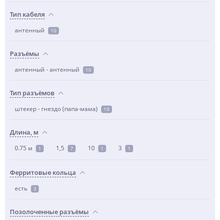
Тип кабеля
антенный
10
Разъёмы
антенный - антенный
10
Тип разъёмов
штекер - гнездо (папа-мама)
10
Длина, м
0.75 м
1,5
10
3
1
7
1
1
Ферритовые кольца
есть
3
Позолоченные разъёмы