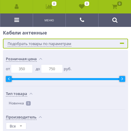
0
0
0
МЕНЮ
Кабели антенные
Подобрать товары по параметрам
Розничная цена
от
до
руб.
Тип товара
Новинка
9
Производитель
Все