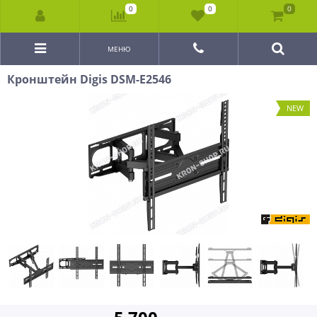
0
0
0
МЕНЮ
Кронштейн Digis DSM-E2546
NEW