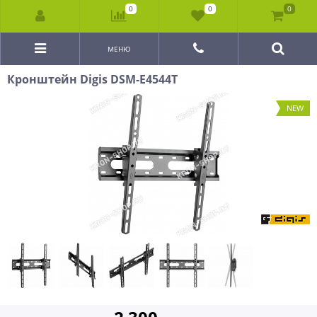
0
0
0
МЕНЮ
Кронштейн Digis DSM-E4544T
NEW