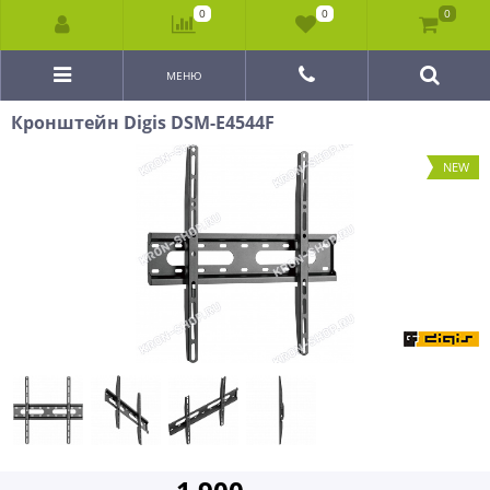
0
0
0
МЕНЮ
Кронштейн Digis DSM-E4544F
NEW