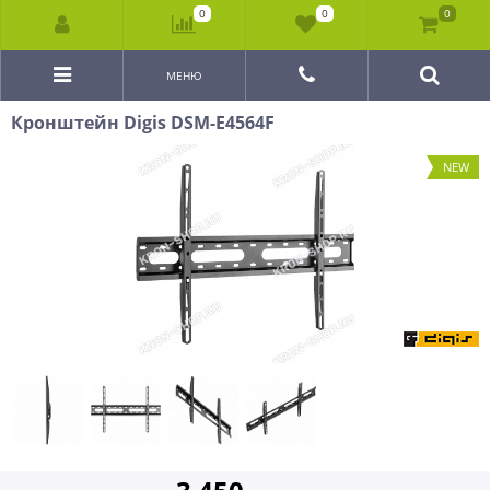
0
0
0
МЕНЮ
Кронштейн Digis DSM-E4564F
NEW