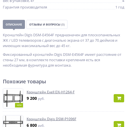
Вес в упаковке, кг
4
Гарантия производителя
1 год
ОПИСАНИЕ
ОТЗЫВЫ И ВОПРОСЫ
(0)
Кронштейн Digis DSM-E4564F предназначен для плоскопанельных
ЖК / LED телевизоров с диагональю экрана от 37 до 70 дюймов и
имеющих максимальный вес до 45 кг.
Фиксированный кронштейн Digis DSM-E4564F имеет расстояние от
стены 27 мм, в комплекте поставки крепления есть вся
необходимая фурнитура для монтажа.
Похожие товары
Кронштейн Exell EXi-H1264-F
9 200
руб.
NEW
Кронштейн Digis DSM-P1096F
6 800
руб.