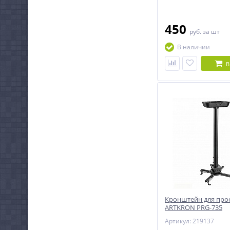
450
руб.
за шт
В наличии
В
Кронштейн для про
ARTKRON PRG-735
Артикул: 219137