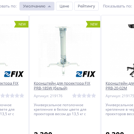
овать по
:
Умолчанию
Цене
Рейтингу
Показывать по
:
NEW
NEW
ктора FIX
Кронштейн для проектора FIX
Кронштейн для
PRB-18SW (белый)
PRB-20-02M
Артикул: 219176
Артикул: 21917
лочное
Универсальное потолочное
Универсальное
вете для
крепление в белом цвете для
крепление в че
3,5 кг c
проекторов весом до 13,5 кг c
проекторов весо
оянием от
регулируемым расстоянием от
регулируемым 
.
потолка до проектора.
потолка до прое