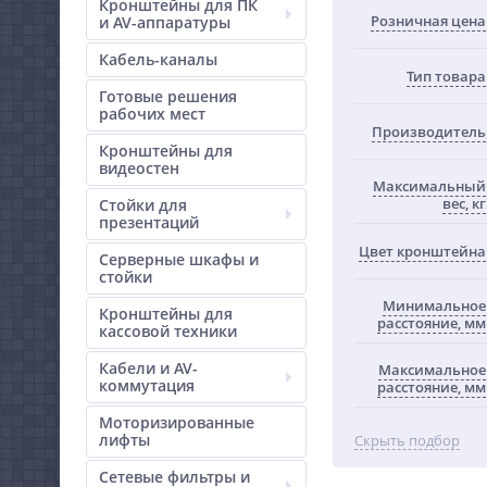
Кронштейны для ПК
Розничная цена
и AV-аппаратуры
Кабель-каналы
Тип товара
Готовые решения
рабочих мест
Производитель
Кронштейны для
видеостен
Максимальный
вес, кг
Стойки для
презентаций
Цвет кронштейна
Серверные шкафы и
стойки
Минимальное
Кронштейны для
расстояние, мм
кассовой техники
Кабели и AV-
Максимальное
коммутация
расстояние, мм
Моторизированные
лифты
Скрыть подбор
Сетевые фильтры и