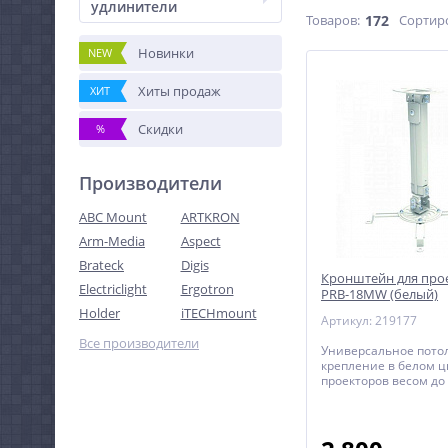
удлинители
Товаров:
172
Сортир
Новинки
NEW
Хиты продаж
ХИТ
Скидки
%
Производители
ABC Mount
ARTKRON
Arm-Media
Aspect
Brateck
Digis
Кронштейн для прое
Electriclight
Ergotron
PRB-18MW (белый)
Holder
iTECHmount
Артикул: 219177
Все производители
Универсальное пото
крепление в белом ц
проекторов весом до 1
регулируемым расст
потолка до проектора