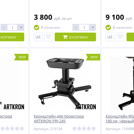
регулируемым 
потолка до прое
3 800
9 100
руб.
за шт
руб.
-
+
-
+
В наличии
В наличии
 КОРЗИНУ
В КОРЗИНУ
NEW
NEW
ектора
Кронштейн для проектора
Кронштейн Wize
ARTKRON PRJ-245
180 см, чёрный
Артикул: 219136
Артикул: 11648