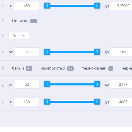
от
до
Новинка
93
Все
от
до
белый
серебристый
тёмно-серый
чёрн
61
21
4
от
до
от
до