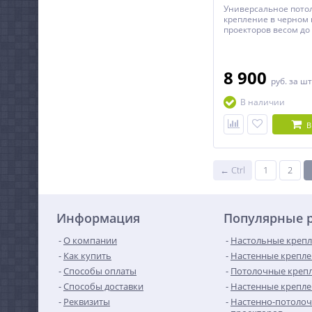
Универсальное пото
крепление в черном 
проекторов весом до 
регулируемым расст
потолка до проектора
8 900
руб.
за шт
В наличии
В
← Ctrl
1
2
Информация
Популярные 
О компании
Настольные крепл
Как купить
Настенные крепле
Способы оплаты
Потолочные крепл
Способы доставки
Настенные крепле
Реквизиты
Настенно-потолоч