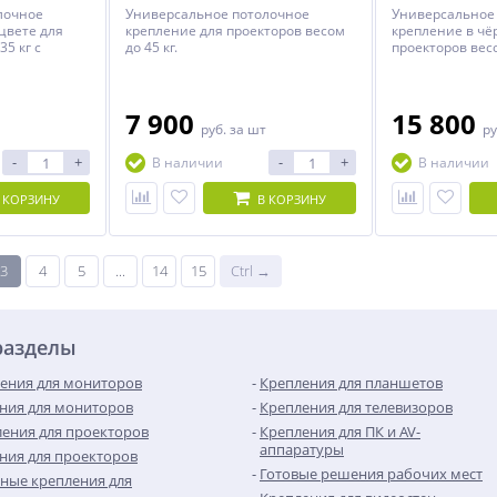
лочное
Универсальное потолочное
Универсальное
цвете для
крепление для проекторов весом
крепление в чё
35 кг c
до 45 кг.
проекторов весо
оянием от
регулируемым 
.
потолка до прое
от 120 до 180 см
7 900
15 800
руб.
за шт
ру
-
+
-
+
В наличии
В наличии
 КОРЗИНУ
В КОРЗИНУ
3
4
5
...
14
15
Ctrl →
разделы
ения для мониторов
Крепления для планшетов
ния для мониторов
Крепления для телевизоров
ения для проекторов
Крепления для ПК и AV-
аппаратуры
ния для проекторов
Готовые решения рабочих мест
ные крепления для