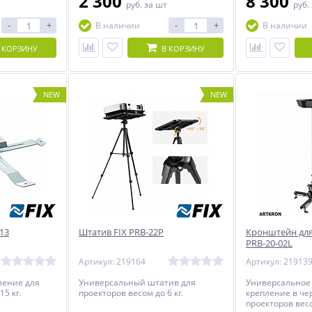
2 300
8 300
руб.
за шт
руб.
-
+
-
+
В наличии
В наличии
 КОРЗИНУ
В КОРЗИНУ
NEW
NEW
13
Штатив FIX PRB-22P
Кронштейн для
PRB-20-02L
Артикул: 219164
Артикул: 21913
ление для
Универсальный штатив для
Универсальное
5 кг.
проекторов весом до 6 кг.
крепление в че
проекторов весо