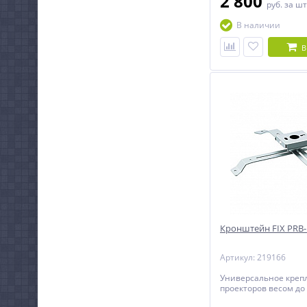
2 800
руб.
за шт
В наличии
В
Кронштейн FIX PRB-
Артикул: 219166
Универсальное креп
проекторов весом до 1