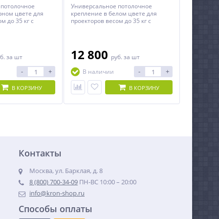
 потолочное
Универсальное потолочное
рном цвете для
крепление в белом цвете для
м до 35 кг c
проекторов весом до 35 кг c
расстоянием от
регулируемым расстоянием от
ктора в пределах
потолка до проектора.
.
12 800
б.
за шт
руб.
за шт
-
+
-
+
В наличии
В КОРЗИНУ
В КОРЗИНУ
Контакты
Москва, ул. Барклая, д. 8
8 (800) 700-34-09
ПН-ВС 10:00 – 20:00
info@kron-shop.ru
Способы оплаты