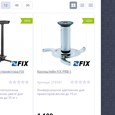
12
48
96
NEW
NEW
 проектора FIX
Кронштейн FIX PRB-1
5
Артикул: 219167
 потолочное
Универсальное крепление для
рном цвете для
проекторов весом до 10 кг.
м до 35 кг c
расстоянием от
ктора.