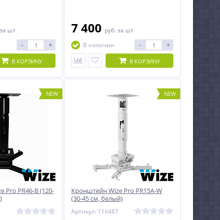
расстоянием от
ктора.
7 400
за шт
руб.
за шт
-
+
-
+
В наличии
В КОРЗИНУ
В КОРЗИНУ
NEW
NEW
 Pro PR46-B (120-
Кронштейн Wize Pro PR15A-W
)
(30-45 см, белый)
8
Артикул: 116487