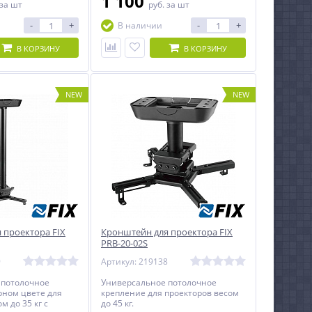
1 100
за шт
руб.
за шт
-
+
-
+
В наличии
В КОРЗИНУ
В КОРЗИНУ
NEW
NEW
 проектора FIX
Кронштейн для проектора FIX
PRB-20-02S
9
Артикул: 219138
 потолочное
Универсальное потолочное
рном цвете для
крепление для проекторов весом
м до 35 кг c
до 45 кг.