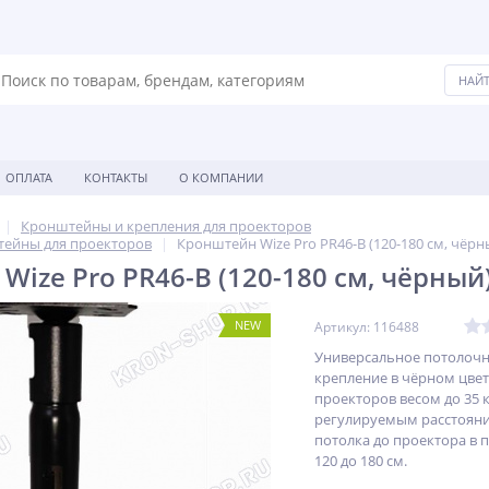
ОПЛАТА
КОНТАКТЫ
О КОМПАНИИ
Кронштейны и крепления для проекторов
ейны для проекторов
Кронштейн Wize Pro PR46-B (120-180 см, чёрн
Wize Pro PR46-B (120-180 см, чёрный
NEW
Артикул: 116488
Универсальное потолоч
крепление в чёрном цвет
проекторов весом до 35 к
регулируемым расстояни
потолка до проектора в 
120 до 180 см.