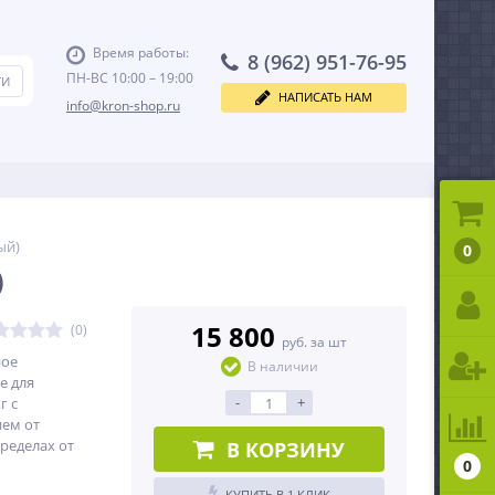
Время работы:
8 (962) 951-76-95
ПН-ВС 10:00 – 19:00
НАПИСАТЬ НАМ
info@kron-shop.ru
ый)
0
)
15 800
(0)
руб. за шт
ное
В наличии
е для
-
+
г c
ем от
пределах от
В КОРЗИНУ
0
КУПИТЬ В 1 КЛИК