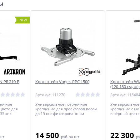
ры
NEW
N PRG10-B
Кронштейн Vogels PPC 1500
Кронштейн Wiz
(120-180 см, ч
Артикул: 111270
Артикул: 11648
лочное
Универсальное потолочное
Универсальное
цвете для
крепление для проекторов весом
крепление с м
35 кг c
до 15 кг c фиксированным
в чёрный цвете
тоянием от
расстоянием от потолка до
весом до 35 кг 
.
проектора.
расстоянием от
проектора.
14 500
22 300
 шт
руб.
за шт
ру