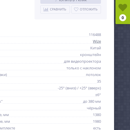
СРАВНИТЬ
ОТЛОЖИТЬ
0
116488
Wize
Китай
кронштейн
для видеопроектора
только с наклоном
вки)
потолок
35
-25° (вниз) / +25° (вверх)
±6°
к"
до 380 мм
чёрный
е, мм
1380
е, мм
1980
омплекте
есть