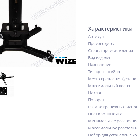
Характеристики
Артикул
Производитель
Страна происхождения
Вид изделия
Назначение
Тип кронштейна
Место крепления (устано
Максимальный вес, кг
Наклон
Поворот
Размах крепёжных "лапо
Цвет кронштейна
Минимальное расстояни
Максимальное расстояни
Набор для установки в к