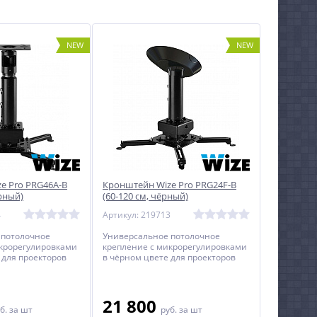
NEW
NEW
e Pro PRG46A-B
Кронштейн Wize Pro PRG24F-B
ёрный)
(60-120 см, чёрный)
4
Артикул: 219713
 потолочное
Универсальное потолочное
икрорегулировками
крепление с микрорегулировками
 для проекторов
в чёрном цвете для проекторов
c регулируемым
весом до 35 кг c регулируемым
 потолка до
расстоянием от потолка до
проектора.
21 800
б.
за шт
руб.
за шт