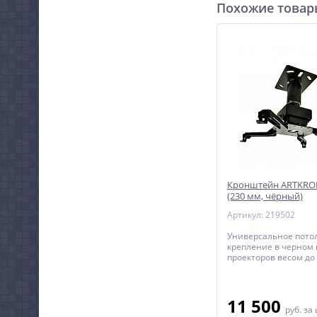
Похожие това
Кронштейн ARTKRO
(230 мм, чёрный)
Артикул: 219502
Универсальное пото
крепление в черном 
проекторов весом до 
фиксированным расс
потолка до проектора
11 500
руб.
за