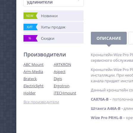
удлинители
Новинки
NEW
Хиты продаж
ХИТ
ОПИСАНИЕ
Скидки
%
Производители
Кронштейн Wize Pro PR
сервисного обслужива
ABC Mount
ARTKRON
Кронштейн Wize Pro P
Arm-Media
Aspect
инсталляции. При нео
Brateck
Digis
канала придает инста
Electriclight
Ergotron
Данный кронштейн сос
Holder
iTECHmount
CA870A-B
– потолочна
Все производители
Штанга A46A-B
–длин
Wize Pro PRHL-B
– кре