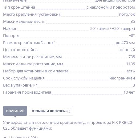
Назначение
для видеопроектора
Тип кронштейна
с наклоном и поворотом
Место крепления (установки)
потолок
Максимальный вес, кг
35
Наклон
-20° (вниз) / +20° (вверх)
Поворот
±8°
Размах крепёжных "лапок"
до 470 мм
Цвет кронштейна
чёрный
Минимальное расстояние, мм
735
Максимальное расстояние, мм
1135
Набор для установки в комплекте
есть
Срок службы изделия
неограничен
Вес в упаковке, кг
3
Гарантия производителя
10 лет
ОПИСАНИЕ
ОТЗЫВЫ И ВОПРОСЫ
(0)
Универсальный потолочный кронштейн для проектора FIX PRB-20-
02L обладает функциями:
Наклон: +/-20°;