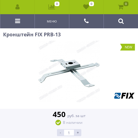
0
0
0
МЕНЮ
Кронштейн FIX PRB-13
NEW
450
руб. за шт
В наличии
-
+