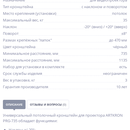
Назначение
для видеопроектора
Тип кронштейна
с наклоном и поворотом
Место крепления (установки)
потолок
Максимальный вес, кг
35
Наклон
-20° (вниз) / +20° (вверх)
Поворот
±8°
Размах крепёжных "лапок"
до 470 мм
Цвет кронштейна
чёрный
Минимальное расстояние, мм
735
Максимальное расстояние, мм
1135
Набор для установки в комплекте
есть
Срок службы изделия
неограничен
Вес в упаковке, кг
3
Гарантия производителя
10 лет
ОПИСАНИЕ
ОТЗЫВЫ И ВОПРОСЫ
(0)
Универсальный потолочный кронштейн для проектора ARTKRON
PRG-735 обладает функциями:
Наклон: +/-20°;