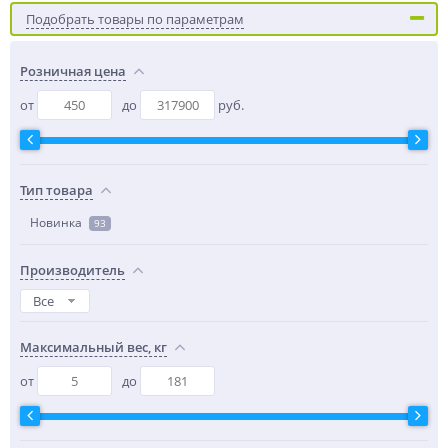
Подобрать товары по параметрам
Розничная цена
от
до
руб.
Тип товара
Новинка
93
Производитель
Все
Максимальный вес, кг
от
до