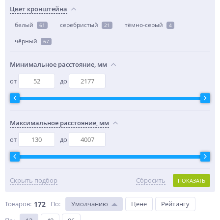
Цвет кронштейна
белый
серебристый
тёмно-серый
61
21
4
чёрный
67
Минимальное расстояние, мм
от
до
Максимальное расстояние, мм
от
до
Скрыть подбор
Сбросить
ПОКАЗАТЬ
Товаров:
172
По
:
Умолчанию
Цене
Рейтингу