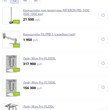
По
:
12
48
96
Кронштейн для проектора ARTKRON PRS-1000
(600-1000 мм)
21 500
руб.
NEW
Кронштейн FIX PRB-5 (серебристый)
1 950
руб.
NEW
Лифт Wize Pro PL200XL
317 900
руб.
NEW
Лифт Wize Pro PL100XL
156 300
руб.
NEW
Лифт Wize Pro PL200L