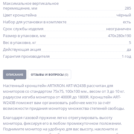
Максимальное вертикальное
перемещение, мм
285
Цвет кронштейна
чёрный
Набор для установки в комплекте
есть
Срок службы изделия
неограничен
Размер в упаковке, мм
470x280x190
Вес в упаковке, кг
5
Действующая акция
да
Гарантия производителя
1 год
ОПИСАНИЕ
ОТЗЫВЫ И ВОПРОСЫ
(0)
Настенный кронштейн ARTKRON ART-W243B рассчитан для
мониторов со стандартом 75х75, 100х100 мм., весом от 3 до 10 кг.
радиусом изгиба монитора от 4000R до 1800R. Кронштейн ART-
W243B поможет вам организовать рабочее место за счёт
возможности придания монитору множества степеней свободы.
Благодаря газовой пружине легко отрегулировать высоту
монитора, фиксируя его в любом промежуточном положении.
Поднимите монитор на удобную для вас высоту, наклоните и