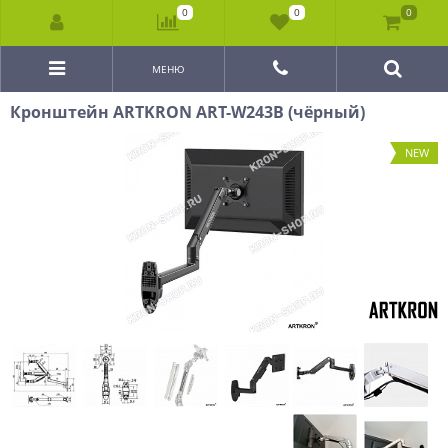
0
0
0
МЕНЮ
Кронштейн ARTKRON ART-W243B (чёрный)
NEW