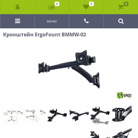
0
0
0
МЕНЮ
Кронштейн ErgoFount BMMW-02