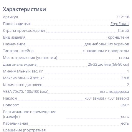
Характеристики
Артикул
112116
Производитель
ErgoFount
Страна происхождения
Китай
Вид изделия
кронштейн
Назначение
для небольших экранов
Тип кронштейна
с наклоном и поворотом
Место крепления (установки)
стена
Диагональ экрана
26-32 дюйма (66-80 см)
Минимальный вес, кг
1
Максимальный вес, кг
2 x 8
Количество дисплеев
2
VESA 75x75, 100x100 (мм)
есть поддержка
Наклон
-50° (вниз) / +50° (вверх)
Поворот
±90°
Вертикальное перемещение
(газлифт)
есть
Кабель-канал
есть
Вращение (портретная