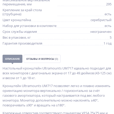
Максимальное вертикальное
перемещение, мм
295
Крепление за край стола
(струбцина)
есть
Цвет кронштейна
серебристый
Набор для установки в комплекте
есть
Срок службы изделия
неограничен
Вес в упаковке, кг
5
Гарантия производителя
1 год
ОПИСАНИЕ
ОТЗЫВЫ И ВОПРОСЫ
(0)
Настольный кронштейн Ultramounts UM717 идеально подходит для
всех мониторов с диагональю экрана от 17 до 49 дюймов (43-125 см)
и весом от 1 до 18 кг.
Кронштейн Ultramounts UM717 позволяет легко и плавно изменять
ориентацию монитора вертикально / горизонтально за счёт
газового амортизатора, который настраивается под вес любого
монитора. Монитор дополнительно можно наклонять ±40°,
поворачивать ±90° и вращать на ±180°.
Крепежные отверстия соответствуют стандартам VESA 75x75 мм и