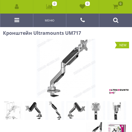
0
0
0
МЕНЮ
Кронштейн Ultramounts UM717
NEW