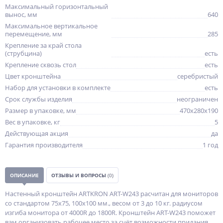
Максимальный горизонтальный
вынос, мм
640
Максимальное вертикальное
перемещение, мм
285
Крепление за край стола
(струбцина)
есть
Крепление сквозь стол
есть
Цвет кронштейна
серебристый
Набор для установки в комплекте
есть
Срок службы изделия
неограничен
Размер в упаковке, мм
470x280x190
Вес в упаковке, кг
5
Действующая акция
да
Гарантия производителя
1 год
ОПИСАНИЕ
ОТЗЫВЫ И ВОПРОСЫ
(0)
Настенный кронштейн ARTKRON ART-W243 расчитан для мониторов
со стандартом 75х75, 100х100 мм., весом от 3 до 10 кг. радиусом
изгиба монитора от 4000R до 1800R. Кронштейн ART-W243 поможет
вам организовать рабочее место за счёт возможности придания