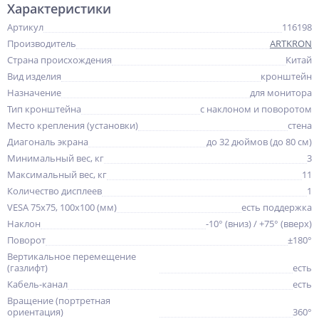
Характеристики
Артикул
116198
Производитель
ARTKRON
Страна происхождения
Китай
Вид изделия
кронштейн
Назначение
для монитора
Тип кронштейна
с наклоном и поворотом
Место крепления (установки)
стена
Диагональ экрана
до 32 дюймов (до 80 см)
Минимальный вес, кг
3
Максимальный вес, кг
11
Количество дисплеев
1
VESA 75x75, 100x100 (мм)
есть поддержка
Наклон
-10° (вниз) / +75° (вверх)
Поворот
±180°
Вертикальное перемещение
(газлифт)
есть
Кабель-канал
есть
Вращение (портретная
ориентация)
360°