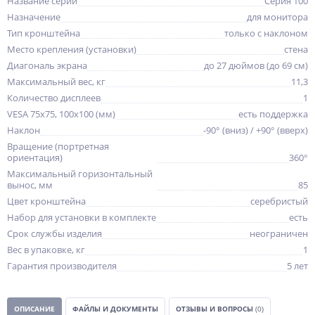
Название серии
Серия 100
Назначение
для монитора
Тип кронштейна
только с наклоном
Место крепления (установки)
стена
Диагональ экрана
до 27 дюймов (до 69 см)
Максимальный вес, кг
11,3
Количество дисплеев
1
VESA 75x75, 100x100 (мм)
есть поддержка
Наклон
-90° (вниз) / +90° (вверх)
Вращение (портретная
ориентация)
360°
Максимальный горизонтальный
вынос, мм
85
Цвет кронштейна
серебристый
Набор для установки в комплекте
есть
Срок службы изделия
неограничен
Вес в упаковке, кг
1
Гарантия производителя
5 лет
ОПИСАНИЕ
ФАЙЛЫ И ДОКУМЕНТЫ
ОТЗЫВЫ И ВОПРОСЫ
(0)