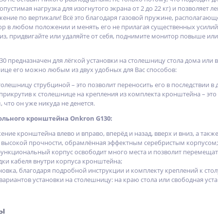
(допустимая нагрузка для изогнутого экрана от 2 до 22 кг) и позволяет
жение по вертикали! Всё это благодаря газовой пружине, располагаю
р в любом положении и менять его не прилагая существенных усилий.
низ, придвигайте или удаляйте от себя, поднимите монитор повыше ил
 предназначен для лёгкой установки на столешницу стола дома или в 
ице его можно любым из двух удобных для Вас способов:
столешницу струбциной – это позволит переносить его в последствии в 
 прикрутив к столешнице на крепления из комплекта кронштейна – это
 что он уже никуда не денется.
льного кронштейна Onkron G130:
жение кронштейна влево и вправо, вперёд и назад, вверх и вниз, а т
я высокой прочности, обрамлённая эффектным серебристым корпусом;
ункциональный корпус освободит много места и позволит перемещат
дки кабеля внутри корпуса кронштейна;
новка, благодаря подробной инструкции и комплекту креплений к стол
ариантов установки на столешницу: на краю стола или свободная уста
ры