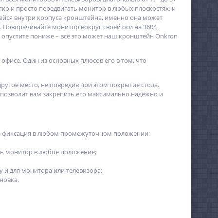
 легко и просто передвигать монитор в любых плоскостях, и
щейся внутри корпуса кронштейна, именно она может
 Поворачивайте монитор вокруг своей оси на 360°,
и опустите пониже – всё это может наш кронштейн Onkron
офисе. Один из основных плюсов его в том, что
другое место, не повредив при этом покрытие стола.
 позволит вам закрепить его максимально надёжно и
акже фиксация в любом промежуточном положении;
ь монитор в любое положение;
у и для монитора или телевизора;
новка.