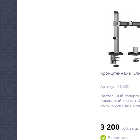
Кронштейн Exell EX
Артикул: 116301
Настольный поворот
наклонный кронште
мониторов с диагона
дюймов.
3 200
руб.
за шт
В наличии