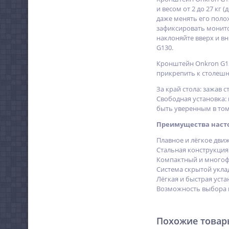
и весом от 2 до 27 кг 
даже менять его поло
зафиксировать монито
наклоняйте вверх и в
G130.
Кронштейн Onkron G130
прикрепить к столешн
За край стола: зажав 
Свободная установка:
быть уверенным в том,
Преимущества насто
Плавное и лёгкое дви
Стальная конструкци
Компактный и многоф
Система скрытой укла
Лёгкая и быстрая уста
Возможность выбора в
Похожие това