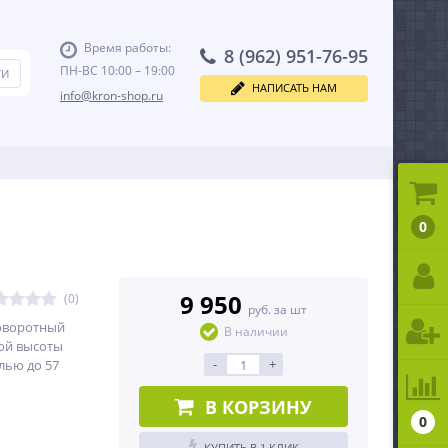
Время работы:
8 (962) 951-76-95
ПН-ВС 10:00 – 19:00
НАПИСАТЬ НАМ
info@kron-shop.ru
0
9 950
(0)
руб. за шт
оворотный
В наличии
ой высоты
-
+
лью до 57
В КОРЗИНУ
0
КУПИТЬ В 1 КЛИК