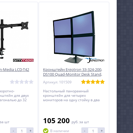
-Media LCD-T42
Кронштейн Ergotron 33-324-200,
DS100 Quad-Monitor Desk Stand,
двухрядный
5
Артикул: 101509
воротно-
Настольный панорамный
нштейн для двух
кронштейн для четырех
агональю до 32
мониторов на одну стойку в два
ряда с диагональю до 24 дюймов
включительно.
105 200
за шт
руб.
за шт
-
+
-
+
В наличии