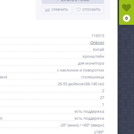
СРАВНИТЬ
ОТЛОЖИТЬ
0
116515
Onkron
Китай
кронштейн
для монитора
с наклоном и поворотом
вки)
столешница
26-55 дюймов (66-140 см)
2
27
1
есть поддержка
м)
есть поддержка
-20° (вниз) / +60° (вверх)
±180°