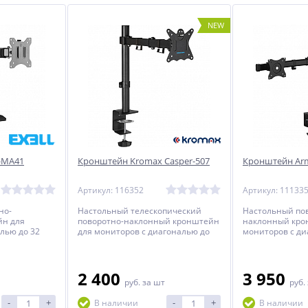
NEW
i-MA41
Кронштейн Kromax Casper-507
Кронштейн Arm
Артикул: 116352
Артикул: 11133
но-
Настольный телескопический
Настольный по
йн для
поворотно-наклонный кронштейн
наклонный кро
лью до 32
для мониторов с диагональю до
мониторов с ди
34 дюймов.
дюймов.
2 400
3 950
руб.
за шт
руб.
-
+
-
+
В наличии
В наличии