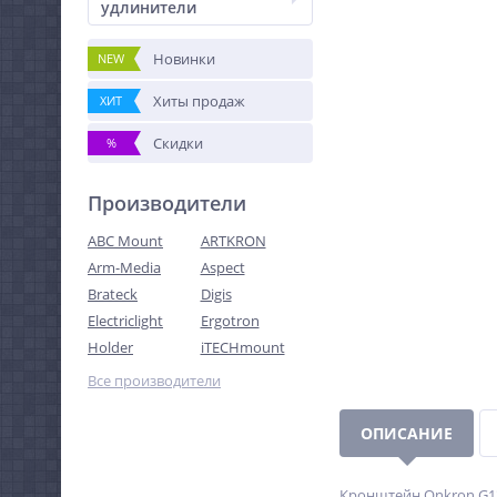
удлинители
Новинки
NEW
Хиты продаж
ХИТ
Скидки
%
Производители
ABC Mount
ARTKRON
Arm-Media
Aspect
Brateck
Digis
Electriclight
Ergotron
Holder
iTECHmount
Все производители
ОПИСАНИЕ
Кронштейн Onkron G130