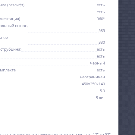
ие (газлифт)
есть
есть
риентация)
360°
альный вынос,
585
ьное
330
(струбцина)
есть
есть
чёрный
омплекте
есть
неограничен
450x250x140
5.9
5 лет
 всех мониторов и телевизоров, диагональю от 17" до 57"