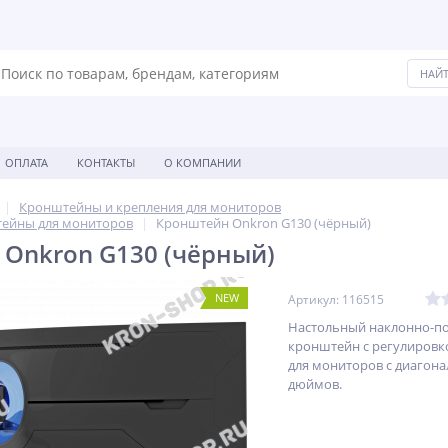
ОПЛАТА
КОНТАКТЫ
О КОМПАНИИ
Кронштейны и крепления для мониторов
ейны для мониторов
Кронштейн Onkron G130 (чёрный)
Onkron G130 (чёрный)
NEW
Артикул: 116515
Настольный наклонно-п
кронштейн с регулировк
для мониторов с диагона
дюймов.