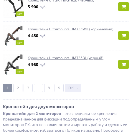
Кронштейн Uniteki FMGT82B (чёрный)
5 900
руб.
NEW
Кронштейн Ultramounts UM735WD (коричневый)
4 450
руб.
NEW
Кронштейн Ultramounts UM735BL (чёрный)
4 950
руб.
NEW
1
2
3
...
8
9
Ctrl →
Кронштейн для двух мониторов
Кронштейн для 2 мониторов
– это специальное крепление,
предназначенное для фиксации под определенным углом
мониторов ПК, что позволяет оптимизировать работу и сделать ее
более комфортной, избавиться от бликов на экране. Приобрести