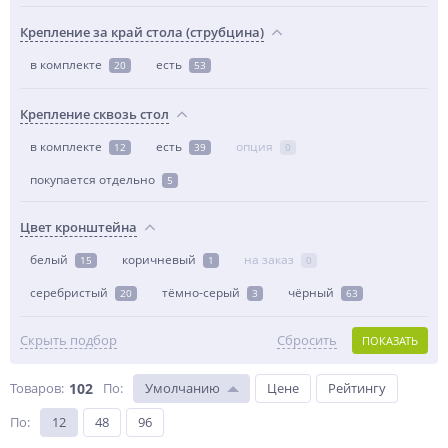
Крепление за край стола (струбцина)
в комплекте
есть
20
53
Крепление сквозь стол
в комплекте
есть
опция
12
39
0
покупается отдельно
5
Цвет кронштейна
белый
коричневый
на заказ
15
1
0
серебристый
тёмно-серый
чёрный
20
3
63
Скрыть подбор
Сбросить
ПОКАЗАТЬ
Товаров:
102
По
:
Умолчанию
Цене
Рейтингу
По
:
12
48
96