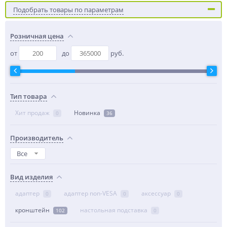
Подобрать товары по параметрам
Розничная цена
от
до
руб.
Тип товара
Хит продаж
Новинка
0
36
Производитель
Все
Вид изделия
адаптер
адаптер non-VESA
аксессуар
0
0
0
кронштейн
настольная подставка
102
0