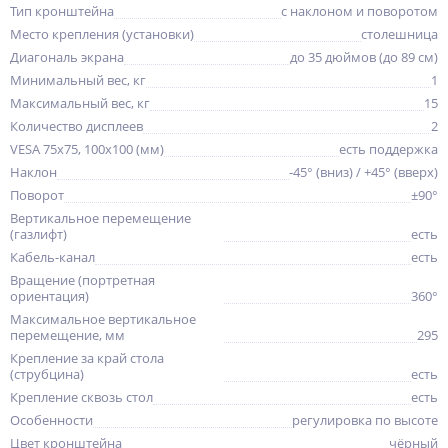
Тип кронштейна
с наклоном и поворотом
Место крепления (установки)
столешница
Диагональ экрана
до 35 дюймов (до 89 см)
Минимальный вес, кг
1
Максимальный вес, кг
15
Количество дисплеев
2
VESA 75x75, 100x100 (мм)
есть поддержка
Наклон
-45° (вниз) / +45° (вверх)
Поворот
±90°
Вертикальное перемещение
(газлифт)
есть
Кабель-канал
есть
Вращение (портретная
ориентация)
360°
Максимальное вертикальное
перемещение, мм
295
Крепление за край стола
(струбцина)
есть
Крепление сквозь стол
есть
Особенности
регулировка по высоте
Цвет кронштейна
чёрный