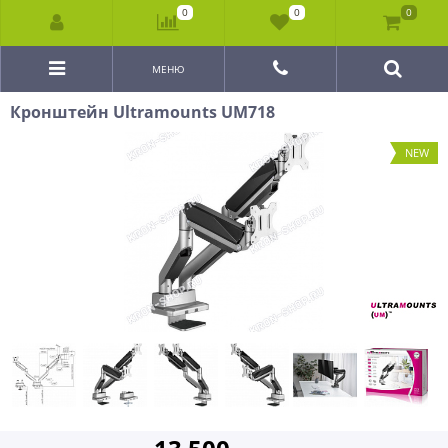
0
0
0
МЕНЮ
Кронштейн Ultramounts UM718
NEW