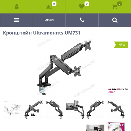
0
0
0
МЕНЮ
Кронштейн Ultramounts UM731
NEW