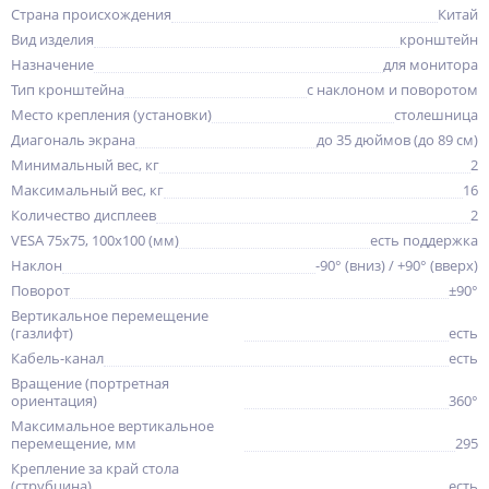
Страна происхождения
Китай
Вид изделия
кронштейн
Назначение
для монитора
Тип кронштейна
с наклоном и поворотом
Место крепления (установки)
столешница
Диагональ экрана
до 35 дюймов (до 89 см)
Минимальный вес, кг
2
Максимальный вес, кг
16
Количество дисплеев
2
VESA 75x75, 100x100 (мм)
есть поддержка
Наклон
-90° (вниз) / +90° (вверх)
Поворот
±90°
Вертикальное перемещение
(газлифт)
есть
Кабель-канал
есть
Вращение (портретная
ориентация)
360°
Максимальное вертикальное
перемещение, мм
295
Крепление за край стола
(струбцина)
есть