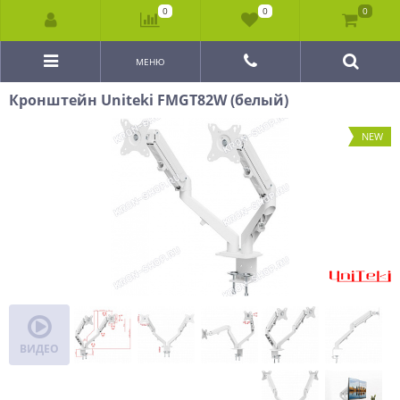
0
0
0
МЕНЮ
Кронштейн Uniteki FMGT82W (белый)
NEW
ВИДЕО