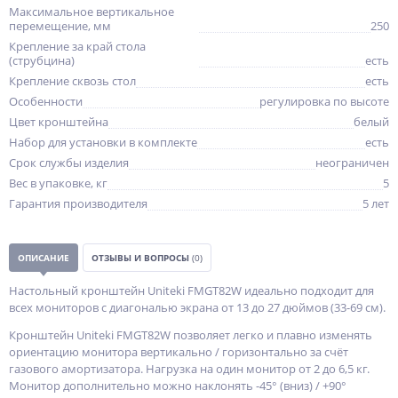
Максимальное вертикальное
перемещение, мм
250
Крепление за край стола
(струбцина)
есть
Крепление сквозь стол
есть
Особенности
регулировка по высоте
Цвет кронштейна
белый
Набор для установки в комплекте
есть
Срок службы изделия
неограничен
Вес в упаковке, кг
5
Гарантия производителя
5 лет
ОПИСАНИЕ
ОТЗЫВЫ И ВОПРОСЫ
(0)
Настольный кронштейн Uniteki FMGT82W идеально подходит для
всех мониторов с диагональю экрана от 13 до 27 дюймов (33-69 см).
Кронштейн Uniteki FMGT82W позволяет легко и плавно изменять
ориентацию монитора вертикально / горизонтально за счёт
газового амортизатора. Нагрузка на один монитор от 2 до 6,5 кг.
Монитор дополнительно можно наклонять -45° (вниз) / +90°