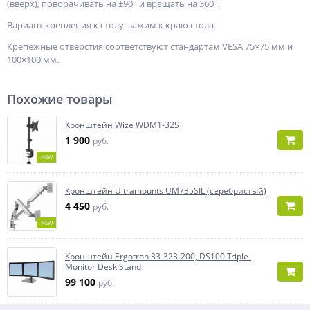
(вверх), поворачивать на ±90° и вращать на 360°.
Вариант крепления к столу: зажим к краю стола.
Крепежные отверстия соответствуют стандартам VESA 75×75 мм и
100×100 мм.
Похожие товары
Кронштейн Wize WDM1-32S
1 900
руб.
NEW
Кронштейн Ultramounts UM735SIL (серебристый)
4 450
руб.
NEW
Кронштейн Ergotron 33-323-200, DS100 Triple-
Monitor Desk Stand
99 100
руб.