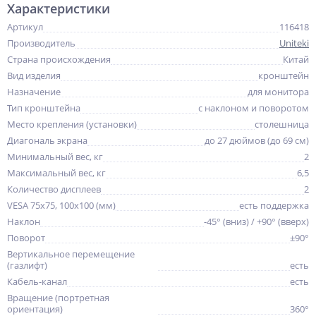
Характеристики
Артикул
116418
Производитель
Uniteki
Страна происхождения
Китай
Вид изделия
кронштейн
Назначение
для монитора
Тип кронштейна
с наклоном и поворотом
Место крепления (установки)
столешница
Диагональ экрана
до 27 дюймов (до 69 см)
Минимальный вес, кг
2
Максимальный вес, кг
6,5
Количество дисплеев
2
VESA 75x75, 100x100 (мм)
есть поддержка
Наклон
-45° (вниз) / +90° (вверх)
Поворот
±90°
Вертикальное перемещение
(газлифт)
есть
Кабель-канал
есть
Вращение (портретная
ориентация)
360°