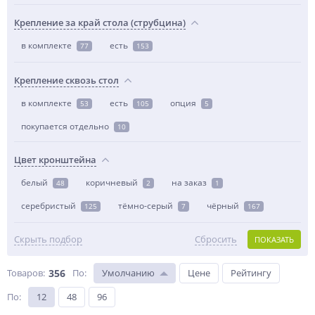
Крепление за край стола (струбцина)
в комплекте
есть
77
153
Крепление сквозь стол
в комплекте
есть
опция
53
105
5
покупается отдельно
10
Цвет кронштейна
белый
коричневый
на заказ
48
2
1
серебристый
тёмно-серый
чёрный
125
7
167
Скрыть подбор
Сбросить
ПОКАЗАТЬ
Товаров:
356
По
:
Умолчанию
Цене
Рейтингу
По
:
12
48
96