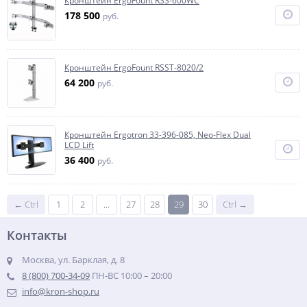
Кронштейн ErgoFount RSS-600WC
178 500
руб.
Кронштейн ErgoFount RSST-8020/2
64 200
руб.
Кронштейн Ergotron 33-396-085, Neo-Flex Dual
LCD Lift
36 400
руб.
← Ctrl
1
2
...
27
28
29
30
Ctrl →
Контакты
Москва, ул. Барклая, д. 8
8 (800) 700-34-09
ПН-ВС 10:00 – 20:00
info@kron-shop.ru