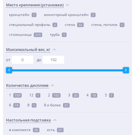
Место крепления (установки)
кронштейн
мониторный кронштейн
1
1
специальный профиль
стена
стена, потолок
2
32
1
столешница
труба
313
1
Максимальный вес, кг
от
до
Количество дисплеев
1
12
2
3
4
5
159
1
102
20
19
1
6
8
8 и более
19
1
21
Настольная подставка
в комплекте
есть
20
27