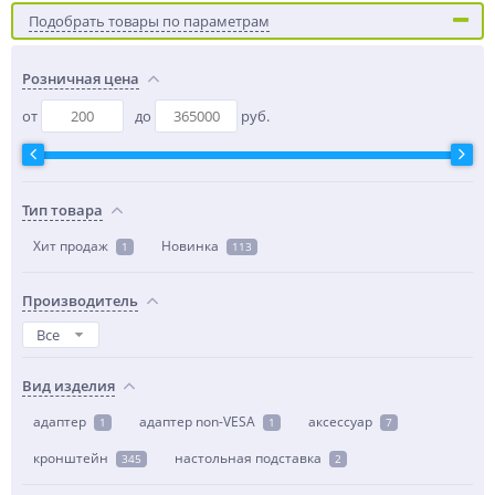
Подобрать товары по параметрам
Розничная цена
от
до
руб.
Тип товара
Хит продаж
Новинка
1
113
Производитель
Все
Вид изделия
адаптер
адаптер non-VESA
аксессуар
1
1
7
кронштейн
настольная подставка
345
2