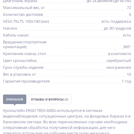
Диагональ экрана
до 24 дюймов (до 60 см)
Максимальный вес, кг
72
Количество дисплеев
6
VESA 75x75, 100x100 (мм)
есть поддержка
Наклон
до 30 градусов
Кабель-канал
есть
Вращение (портретная
ориентация)
360°
Крепление сквозь стол
в комплекте
Цвет кронштейна
серебристый
Срок службы изделия
неограничен
Вес в упаковке, кг
10
Гарантия производителя
1 год
ОПИСАНИЕ
ОТЗЫВЫ И ВОПРОСЫ
(0)
Кронштейн ERGO TBSS-600G используется в системах
видеонаблюдения, ситуационных центрах, на фондовых биржах и в
банковском секторе. Во всех перечисленных случаях необходима
оперативная обработка получаемой информации, для чего
оператор использует на рабочем месте сразу несколько