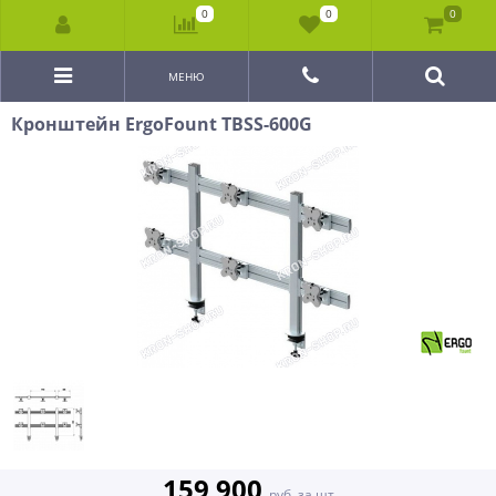
0
0
0
МЕНЮ
Кронштейн ErgoFount TBSS-600G
159 900
руб. за шт