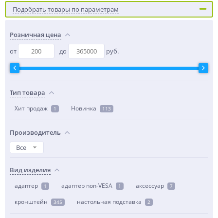
Подобрать товары по параметрам
Розничная цена
от
до
руб.
Тип товара
Хит продаж
Новинка
1
113
Производитель
Все
Вид изделия
адаптер
адаптер non-VESA
аксессуар
1
1
7
кронштейн
настольная подставка
345
2