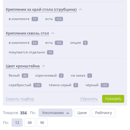
Крепление за край стола (струбцина)
в комплекте
есть
77
153
Крепление сквозь стол
в комплекте
есть
опция
53
105
5
покупается отдельно
10
Цвет кронштейна
белый
коричневый
на заказ
48
2
1
серебристый
тёмно-серый
чёрный
125
7
167
Скрыть подбор
Сбросить
ПОКАЗАТЬ
Товаров:
356
По
:
Умолчанию
Цене
Рейтингу
По
:
12
48
96