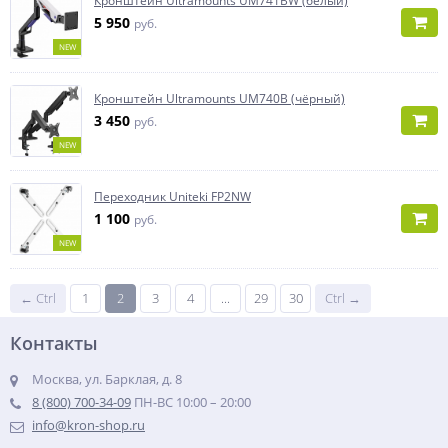
Кронштейн Ultramounts UM741BW (белый)
5 950
руб.
NEW
Кронштейн Ultramounts UM740B (чёрный)
3 450
руб.
NEW
Переходник Uniteki FP2NW
1 100
руб.
NEW
← Ctrl
1
2
3
4
...
29
30
Ctrl →
Контакты
Москва, ул. Барклая, д. 8
8 (800) 700-34-09
ПН-ВС 10:00 – 20:00
info@kron-shop.ru