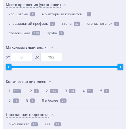
Место крепления (установки)
кронштейн
мониторный кронштейн
1
1
специальный профиль
стена
стена, потолок
2
32
1
столешница
труба
313
1
Максимальный вес, кг
от
до
Количество дисплеев
1
12
2
3
4
5
159
1
102
20
19
1
6
8
8 и более
19
1
21
Настольная подставка
в комплекте
есть
20
27