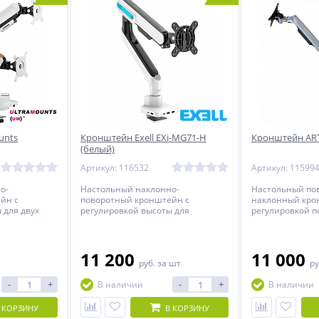
unts
Кронштейн Exell EXi-MG71-H
Кронштейн AR
(белый)
Артикул: 116532
Артикул: 11599
о-
Настольный наклонно-
Настольный по
йн с
поворотный кронштейн с
наклонный кро
 для двух
регулировкой высоты для
регулировкой п
лью до 32
мониторов с диагональю экрана
монитора с диа
от 17 до 32 дюймов и весом до 10
дюймов включи
кг.
11 200
11 000
руб.
за шт
ру
-
+
-
+
В наличии
В наличии
 КОРЗИНУ
В КОРЗИНУ