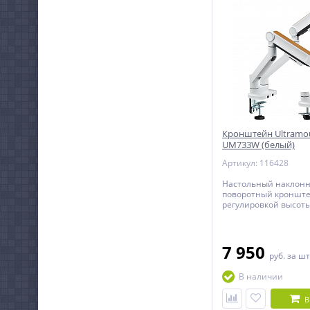
Кронштейн Ultramo
UM733W (белый)
Артикул: 116428
Настольный наклонн
поворотный кронште
регулировкой высоты
мониторов с диагона
дюймов.
7 950
руб.
за шт
В наличии
В