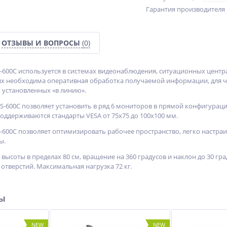
Гарантия производителя
ОТЗЫВЫ И ВОПРОСЫ
(0)
600C используется в системах видеонаблюдения, ситуационных центрах
х необходима оперативная обработка получаемой информации, для че
 установленных «в линию».
-600C позволяет установить в ряд 6 мониторов в прямой конфигурации
Поддерживаются стандарты VESA от 75х75 до 100х100 мм.
600C позволяет оптимизировать рабочее пространство, легко настра
ы.
высоты в пределах 80 см, вращение на 360 градусов и наклон до 30 гра
отверстий. Максимальная нагрузка 72 кг.
ры
NEW
NEW