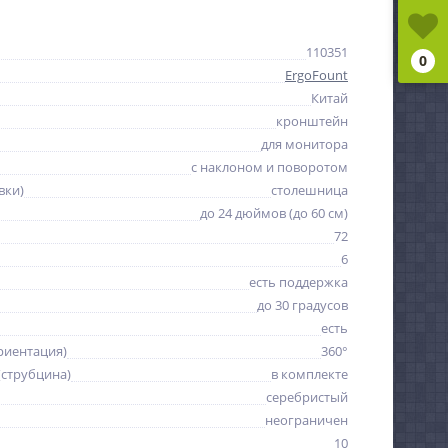
110351
0
ErgoFount
Китай
кронштейн
для монитора
с наклоном и поворотом
вки)
столешница
до 24 дюймов (до 60 см)
72
6
есть поддержка
до 30 градусов
есть
риентация)
360°
(струбцина)
в комплекте
серебристый
неограничен
10