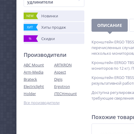
удлинители
Новинки
NEW
ОПИСАНИЕ
Хиты продаж
ХИТ
Скидки
%
Кронштейн ERGO TBSS-
перечисленных случая
несколько мониторов,
Производители
Кронштейн EERGO TBSS
ABC Mount
ARTKRON
мониторов по 12 кг). 
Arm-Media
Aspect
Кронштейн ERGO TBSS-
Brateck
Digis
результативной работ
Electriclight
Ergotron
Доступна регулировка 
Holder
iTECHmount
требующее сверления 
Все производители
Похожие това