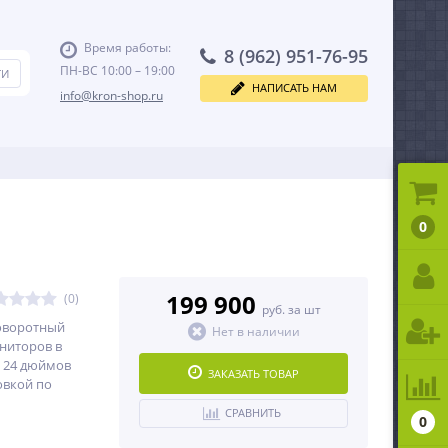
Время работы:
8 (962) 951-76-95
ПН-ВС 10:00 – 19:00
НАПИСАТЬ НАМ
info@kron-shop.ru
0
199 900
(0)
руб. за шт
оворотный
Нет в наличии
ниторов в
о 24 дюймов
ЗАКАЗАТЬ ТОВАР
овкой по
СРАВНИТЬ
0