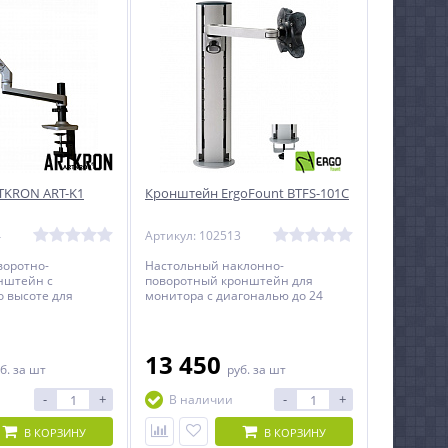
TKRON ART-K1
Кронштейн ErgoFount BTFS-101C
4
Артикул: 102513
воротно-
Настольный наклонно-
нштейн c
поворотный кронштейн для
о высоте для
монитора с диагональю до 24
гональю до 32
дюймов включительно с
тельно.
регулировкой по высоте.
13 450
б.
за шт
руб.
за шт
-
+
-
+
В наличии
В КОРЗИНУ
В КОРЗИНУ