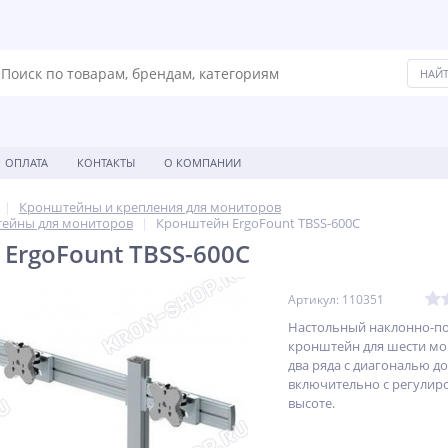
ОПЛАТА
КОНТАКТЫ
О КОМПАНИИ
Кронштейны и крепления для мониторов
ейны для мониторов
Кронштейн ErgoFount TBSS-600C
ErgoFount TBSS-600C
Артикул: 110351
Настольный наклонно-п
кронштейн для шести мо
два ряда с диагональю д
включительно с регулир
высоте.