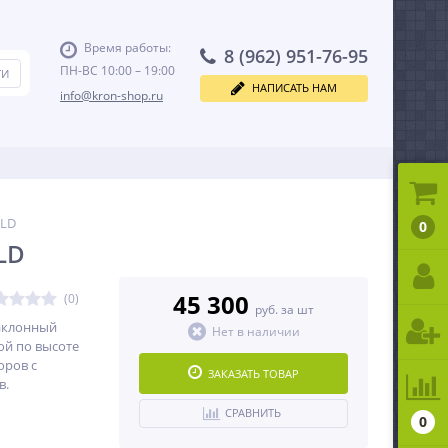
Время работы:
8 (962) 951-76-95
ПН-ВС 10:00 – 19:00
НАПИСАТЬ НАМ
info@kron-shop.ru
 LD
0
 LD
45 300
(0)
руб. за шт
аклонный
Нет в наличии
ой по высоте
оров с
ЗАКАЗАТЬ ТОВАР
в.
СРАВНИТЬ
0