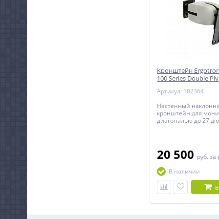
Кронштейн Ergotron 
100 Series Double Piv
Артикул: 102364
Настенный наклонн
кронштейн для мони
диагональю до 27 д
включительно.
20 500
руб.
за
В наличии
В