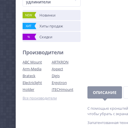
удлинители
Новинки
NEW
Хиты продаж
ХИТ
Скидки
%
Производители
ABC Mount
ARTKRON
Arm-Media
Aspect
Brateck
Digis
Electriclight
Ergotron
Holder
iTECHmount
ОПИСАНИЕ
Все производители
С помощью кронштейна 
чтобы убрать с экран
Запатентованная техн