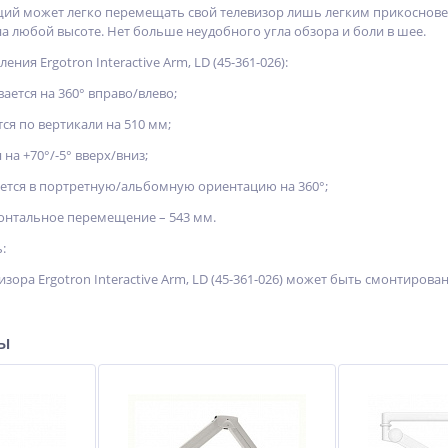
й может легко перемещать свой телевизор лишь легким прикосновение
а любой высоте. Нет больше неудобного угла обзора и боли в шее.
ния Ergotron Interactive Arm, LD (45-361-026):
ается на 360° вправо/влево;
ся по вертикали на 510 мм;
на +70°/-5° вверх/вниз;
ется в портретную/альбомную ориентацию на 360°;
онтальное перемещение – 543 мм.
:
изора Ergotron Interactive Arm, LD (45-361-026) может быть смонтиро
ры