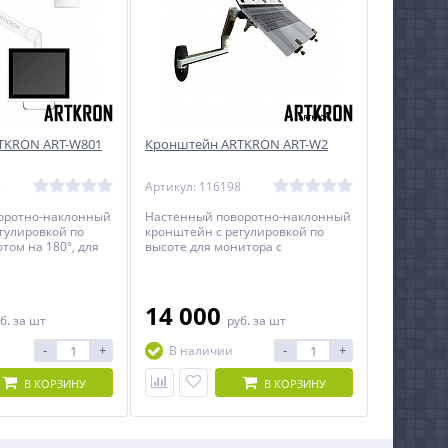
TKRON ART-W801
Кронштейн ARTKRON ART-W2
8
Артикул: 116198
оротно-наклонный
Настенный поворотно-наклонный
гулировкой по
кронштейн c регулировкой по
том на 180°, для
высоте для монитора с
д кроватью.
диагональю до 32 дюймов
ля мониторов со
включительно.
5, 100х100 мм.,
 кг.
14 000
б.
за шт
руб.
за шт
-
+
-
+
В наличии
В КОРЗИНУ
В КОРЗИНУ