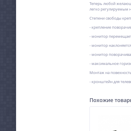
Теперь любой желающи
легко регулируемым н
Степени свободы крепле
- крепление поворачив
- монитор перемещает
- монитор наклоняется 
- монитор поворачива
- максимальное гориз
Монтаж на повехность
- кронштейн для телев
Похожие това