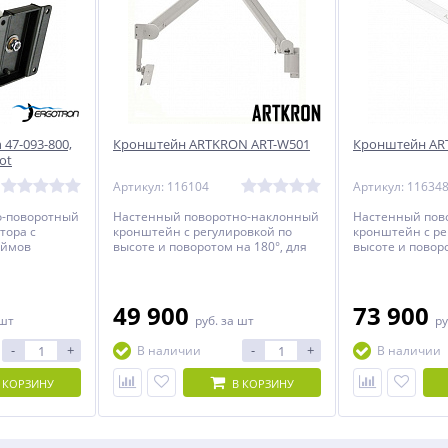
47-093-800,
Кронштейн ARTKRON ART-W501
Кронштейн AR
ot
Артикул: 116104
Артикул: 11634
о-поворотный
Настенный поворотно-наклонный
Настенный пов
тора с
кронштейн c регулировкой по
кронштейн c ре
юймов
высоте и поворотом на 180°, для
высоте и поворо
размещения над кроватью.
размещения на
Рекомендован для мониторов со
Рекомендован д
стандартом 75х75, 100х100 мм.,
стандартом 75х7
весом от 2 до 4 кг.
весом от 6 до 14
49 900
73 900
 шт
руб.
за шт
ру
-
+
-
+
В наличии
В наличии
 КОРЗИНУ
В КОРЗИНУ