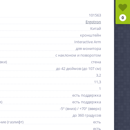
101563
0
Ergotron
Китай
кронштейн
Interactive Arm
для монитора
с наклоном и поворотом
вки)
стена
до 42 дюймов (до 107 см)
3,2
11,3
1
есть поддержка
м)
есть поддержка
-5° (вниз) / +70° (вверх)
до 360 градусов
ие (газлифт)
есть
есть