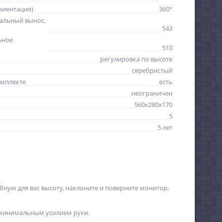
риентация)
360°
альный вынос,
543
ьное
510
регулировка по высоте
серебристый
омплекте
есть
неограничен
560x280x170
5
5 лет
обную для вас высоту, наклоните и поверните монитор,
а минимальным усилием руки.