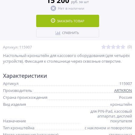
15 200
руб. за шт
Нет в наличии
ЗАКАЗАТЬ ТОВАР
СРАВНИТЬ
(0)
Артикул: 115907
Настольный кронштейн для кассового оборудования (для четырёх
устройств). Фиксация к столешнице через сквозные отверстие.
Характеристики
Артикул
115907
Производитель
ARTKRON
Страна происхождения
Россия
Вид изделия
кронштейн
для PIN-Pad, кассовый
аппарпат, дисплей
Назначение
покупателя
Тип кронштейна
с наклоном и поворотом
Место крепления (установки)
столешница