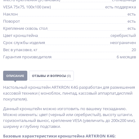
VESA 75x75, 100x100 (мм)
есть поддержка
Наклон
есть
Поворот
есть
Крепление сквозь стол
есть
Цвет кронштейна
серебристый
Срок службы изделия
неограничен
Вес в упаковке, кг
20
Гарантия производителя
6 месяцев
ОПИСАНИЕ
ОТЗЫВЫ И ВОПРОСЫ
(0)
Настольный кронштейн ARTKRON K4G разработан для размешения
кассовой техники ( моноблок, пинпад, кассовый аппарпат,дисплей
покупателя).
Данный кронштейн можно изготовить по вашему техзаданию.
Можно изменить: цвет (черный или серебристый), высоту штанги,
горизонтальный вынос, крепление VESA (увеличить до 200x200 мм),
ширину и глубину подставки.
Базовые характеристики кронштейна ARTKRON K4G: