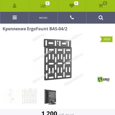
0
0
0
МЕНЮ
Крепление ErgoFount BAS-04/2
NEW
1 200
руб. за шт