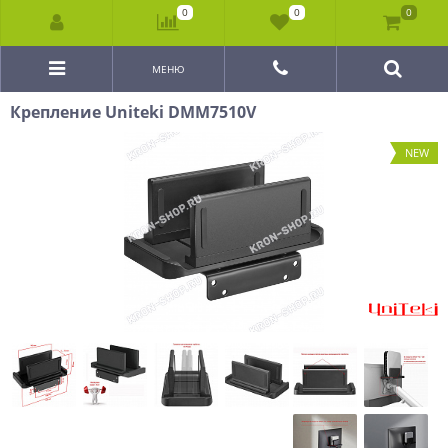
0
0
0
МЕНЮ
Крепление Uniteki DMM7510V
NEW