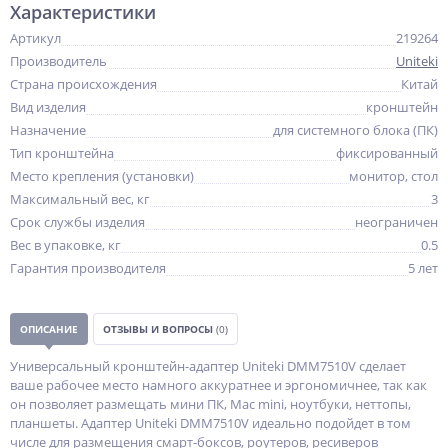
Характеристики
Артикул
219264
Производитель
Uniteki
Страна происхождения
Китай
Вид изделия
кронштейн
Назначение
для системного блока (ПК)
Тип кронштейна
фиксированный
Место крепления (установки)
монитор, стол
Максимальный вес, кг
3
Срок службы изделия
неограничен
Вес в упаковке, кг
0.5
Гарантия производителя
5 лет
ОПИСАНИЕ
ОТЗЫВЫ И ВОПРОСЫ
(0)
Универсальный кронштейн-адаптер Uniteki DMM7510V сделает
ваше рабочее место намного аккуратнее и эргономичнее, так как
он позволяет размещать мини ПК, Mac mini, ноутбуки, неттопы,
планшеты. Адаптер Uniteki DMM7510V идеально подойдет в том
числе для размещения смарт-боксов, роутеров, ресиверов