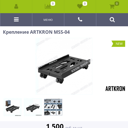
0
0
0
МЕНЮ
Крепление ARTKRON MSS-04
NEW
1 500
руб. за шт