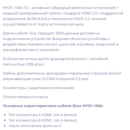
HFOC-100A-10 – активный гибридный (волоконно-оптический +
медный) армированный кабель стандарта HDMI 2.0 с поддержкой
разрешения 4K/60 (4:4:4) и технологии HDCP 2.2, питание
осуществляется от порта источника сигнала.
Длина кабеля 10 м. Передает EDID-данные дисплея на
подключенное устройство Внешняя оболочка устойчива к
воздействию пламени, кислот, щелочей, масляных жидкостей и
ультрафиолетового излучения
В оболочке используется арамидное волокно с линейной
плотностью 2000 дтекс
Кабель дополнительно армирован спиральной стальной лентой
(нержавеющая сталь SUS304 толщиной 0,3 мм)
Коннекторы с защитными колпачками
Позолоченные контакты
Основные характеристики кабеля Qtex HFOC-100A:
Тип коннектора A HDMI, тип A (вилка)
Тип коннектора B HDMI, тип A (вилка)
Число оптических волокон 4