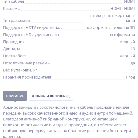
Тип кабеля
HDMI
Разъёмы
HDMI - HDMI
штекер - штекер (папа-
Тип разъёмов
папа)
Поддержка HDTV видеосигнала
все форматы, включая 3D
Поддержка HD аудиосигнала
все форматы
Проводник
медный
Длина, м
10
Цвет кабеля
черный
Позолоченные разъёмы
да
Вес в упаковке, кг
1
Гарантия производителя
1 год
ОПИСАНИЕ
ОТЗЫВЫ И ВОПРОСЫ
(0)
Армированный высокотехнологичный кабель предназначен для
передачи высококачественного видео и аудио внутри помещений.
Благодаря активной гибридной конструкции, сочетающей
волоконно-оптические и медные проводники, он обеспечивает
стабильную передачу сигнала на большие расстояния без потери
качества.