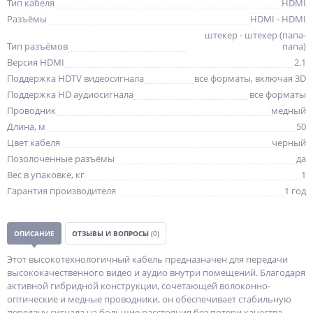
Тип кабеля
HDMI
Разъёмы
HDMI - HDMI
штекер - штекер (папа-
Тип разъёмов
папа)
Версия HDMI
2.1
Поддержка HDTV видеосигнала
все форматы, включая 3D
Поддержка HD аудиосигнала
все форматы
Проводник
медный
Длина, м
50
Цвет кабеля
черный
Позолоченные разъёмы
да
Вес в упаковке, кг
1
Гарантия производителя
1 год
ОПИСАНИЕ
ОТЗЫВЫ И ВОПРОСЫ
(0)
Этот высокотехнологичный кабель предназначен для передачи
высококачественного видео и аудио внутри помещений. Благодаря
активной гибридной конструкции, сочетающей волоконно-
оптические и медные проводники, он обеспечивает стабильную
передачу сигнала на большие расстояния без потери качества.