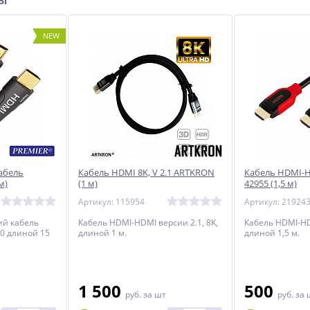
NEW
абель
Кабель HDMI 8K, V 2.1 ARTKRON
Кабель HDMI-H
м)
(1 м)
42955 (1,5 м)
Артикул: 115954
Артикул: 21924
ий кабель
Кабель HDMI-HDMI версии 2.1, 8K,
Кабель HDMI-HD
0 длиной 15
длиной 1 м.
длиной 1,5 м.
1 500
500
руб.
за шт
руб.
за 