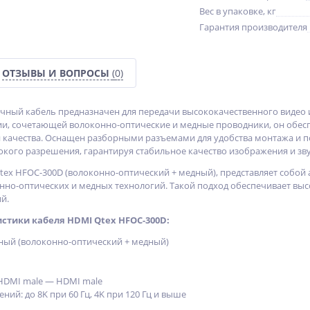
Вес в упаковке, кг
Гарантия производителя
ОТЗЫВЫ И ВОПРОСЫ
(0)
чный кабель предназначен для передачи высококачественного видео 
и, сочетающей волоконно-оптические и медные проводники, он обес
и качества. Оснащен разборными разъемами для удобства монтажа и 
кого разрешения, гарантируя стабильное качество изображения и зву
tex HFOC-300D (волоконно-оптический + медный), представляет собой
но-оптических и медных технологий. Такой подход обеспечивает выс
й.
стики кабеля HDMI Qtex HFOC-300D:
дный (волоконно-оптический + медный)
HDMI male — HDMI male
ий: до 8K при 60 Гц, 4K при 120 Гц и выше