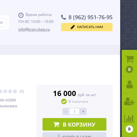
Время работы:
8 (962) 951-76-95
ПН-ВС 10:00 – 19:00
НАПИСАТЬ НАМ
info@kron-shop.ru
0
16 000
(0)
руб. за шт
MI-HDMI
В наличии
азъемами,
-
+
В КОРЗИНУ
0
КУПИТЬ В 1 КЛИК