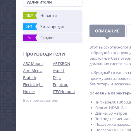
удлинители
Новинки
NEW
Хиты продаж
ХИТ
ОПИСАНИЕ
Скидки
%
Этот высокотехнологи
Производители
гибридной конструкци
расстояния без потер
ABC Mount
ARTKRON
домашних систем высо
Arm-Media
Aspect
Гибридный HDMI 2.1 Q
Brateck
Digis
преимущества волокон
без потерь и искажени
Electriclight
Ergotron
Holder
iTECHmount
Основные характери
Все производители
Тип кабеля: Гибри
Версия HDMI: 2.1
Длина: 50 метров
Тип подключения: 
Поддержка разрешен
Поддержка HDR: Да