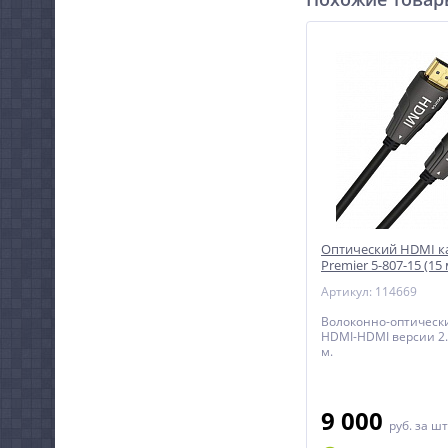
Оптический HDMI к
Premier 5-807-15 (15 
Артикул: 114669
Волоконно-оптическ
HDMI-HDMI версии 2.
м.
9 000
руб.
за шт