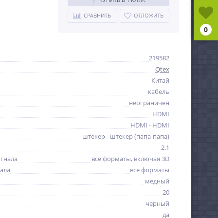
СРАВНИТЬ
ОТЛОЖИТЬ
0
219582
Qtex
Китай
кабель
неограничен
HDMI
HDMI - HDMI
штекер - штекер (папа-папа)
2.1
гнала
все форматы, включая 3D
ала
все форматы
медный
20
черный
да