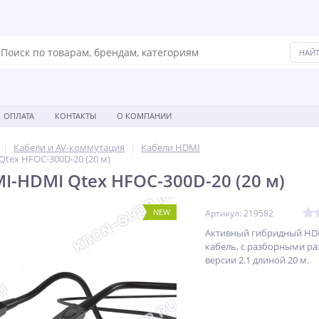
ОПЛАТА
КОНТАКТЫ
О КОМПАНИИ
Кабели и AV-коммутация
Кабели HDMI
tex HFOC-300D-20 (20 м)
I-HDMI Qtex HFOC-300D-20 (20 м)
NEW
Артикул: 219582
Активный гибридный HD
кабель, c разборными р
версии 2.1 длиной 20 м.