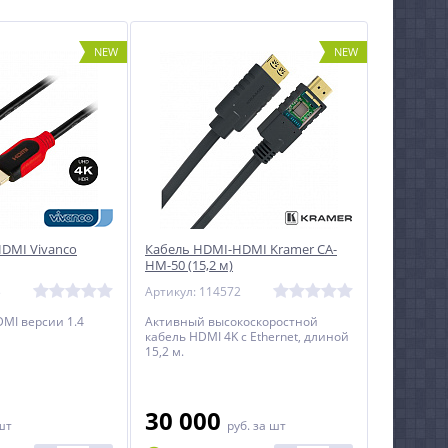
NEW
NEW
DMI Vivanco
Кабель HDMI-HDMI Kramer CA-
HM-50 (15,2 м)
3
Артикул: 114572
MI версии 1.4
Активный высокоскоростной
кабель HDMI 4K c Ethernet, длиной
15,2 м.
30 000
шт
руб.
за шт