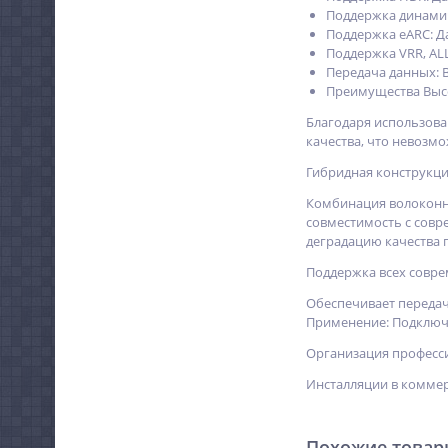
Поддержка динами
Поддержка eARC: Д
Поддержка VRR, AL
Передача данных:
Преимущества Высо
Благодаря использова
качества, что невозм
Гибридная конструкц
Комбинация волоконно
совместимость с совр
деградацию качества 
Поддержка всех совре
Обеспечивает передачу
Применение: Подключе
Организация професс
Инсталляции в комме
Похожие това