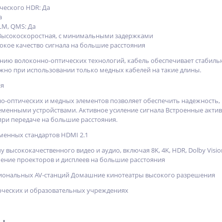
ческого HDR: Да
а
LM, QMS: Да
 Высокоскоростная, с минимальными задержками
кое качество сигнала на большие расстояния
нию волоконно-оптических технологий, кабель обеспечивает стабиль
ожно при использовании только медных кабелей на такие длины.
ия
-оптических и медных элементов позволяет обеспечить надежность, ги
еменными устройствами. Активное усиление сигнала Встроенные акти
при передаче на большие расстояния.
менных стандартов HDMI 2.1
 высококачественного видео и аудио, включая 8K, 4K, HDR, Dolby Visi
ние проекторов и дисплеев на большие расстояния
иональных AV-станций Домашние кинотеатры высокого разрешения
рческих и образовательных учреждениях
ры