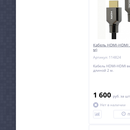
Кабель HDMI-HDMI 2
м)
Артикул: 114824
Кабель HDMI-HDMI ве
длиной 2 м.
1 600
руб.
за шт
Нет в наличии
П