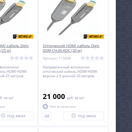
MI кабель Digis
Оптический HDMI кабель Digis
(25 м)
DSM-CH20-AOC (20 м)
7
Артикул: 115696
волоконно-
Направленный волоконно-
бель HDMI-HDMI
оптический кабель HDMI-HDMI
ой 25 метров.
версии 2.0 длиной 20 метров.
21 000
б.
за шт
руб.
за шт
чии
Нет в наличии
ПОД ЗАКАЗ
ПОД ЗАКАЗ