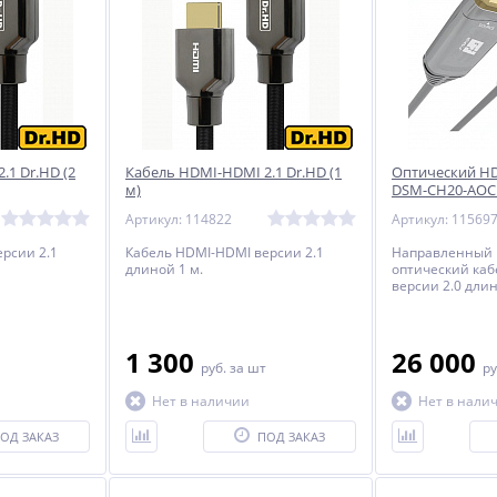
.1 Dr.HD (2
Кабель HDMI-HDMI 2.1 Dr.HD (1
Оптический HD
м)
DSM-CH20-AOC 
Артикул: 114822
Артикул: 11569
рсии 2.1
Кабель HDMI-HDMI версии 2.1
Направленный 
длиной 1 м.
оптический ка
версии 2.0 длин
1 300
26 000
руб.
за шт
ру
Нет в наличии
Нет в нали
ОД ЗАКАЗ
ПОД ЗАКАЗ