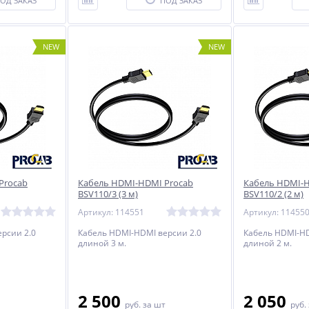
ОД ЗАКАЗ
ПОД ЗАКАЗ
NEW
NEW
Procab
Кабель HDMI-HDMI Procab
Кабель HDMI-H
BSV110/3 (3 м)
BSV110/2 (2 м)
Артикул: 114551
Артикул: 11455
рсии 2.0
Кабель HDMI-HDMI версии 2.0
Кабель HDMI-HD
длиной 3 м.
длиной 2 м.
2 500
2 050
руб.
за шт
руб.