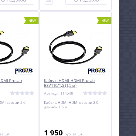
ПОД ЗАКАЗ
ПОД ЗАКАЗ
NEW
NEW
DMI Procab
Кабель HDMI-HDMI Procab
BSV110/1,5 (1,5 м)
0
Артикул: 114549
MI версии 2.0
Кабель HDMI-HDMI версии 2.0
длиной 1,5 м.
1 950
за шт
руб.
за шт