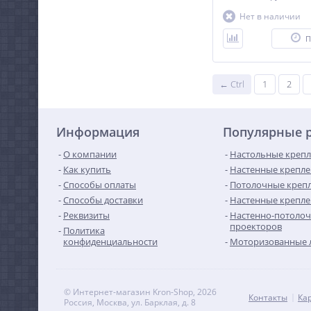
Нет в наличии
П
← Ctrl
1
2
Информация
Популярные 
О компании
Настольные крепл
Как купить
Настенные крепле
Способы оплаты
Потолочные крепл
Способы доставки
Настенные крепле
Реквизиты
Настенно-потолоч
проекторов
Политика
конфиденциальности
Моторизованные 
© Интернет-магазин Kron-Shop, 2026
Контакты
Ка
Россия, Москва, ул. Барклая, д. 8