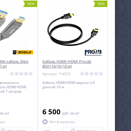
NEW
NEW
MI кабель Digis
Кабель HDMI-HDMI Procab
7 м)
BSV110/10 (10 м)
3
Артикул: 114553
волоконно-
Кабель HDMI-HDMI версии 2.0
бель HDMI-HDMI
длиной 10 м.
ой 7 метров.
6 500
за шт
руб.
за шт
чии
Нет в наличии