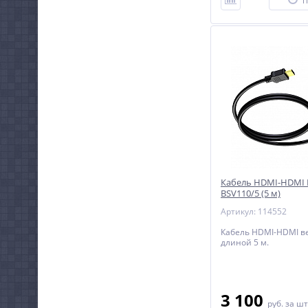
П
Кабель HDMI-HDMI 
BSV110/5 (5 м)
Артикул: 114552
Кабель HDMI-HDMI ве
длиной 5 м.
3 100
руб.
за шт