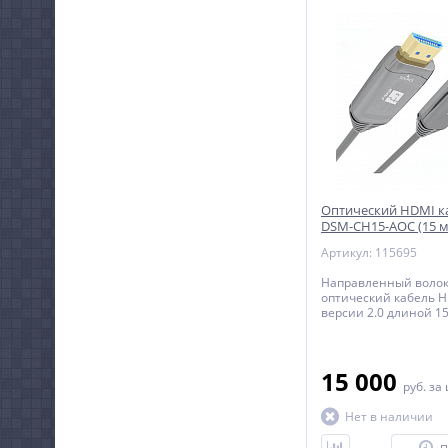
Оптический HDMI ка
DSM-CH15-AOC (15 м
Артикул: 115695
Направленный волок
оптический кабель 
версии 2.0 длиной 15
15 000
руб.
за
Нет в наличии