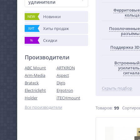
удлинители
Ферритовые
кольца
Новинки
NEW
Хиты продаж
Позолоченные
ХИТ
разъёмы
Скидки
%
Поддержка 3D
Производители
Встроенный
ABC Mount
ARTKRON
усилитель
сигнала
Arm-Media
Aspect
Brateck
Digis
Скрыть подбор
Electriclight
Ergotron
Holder
iTECHmount
Все производители
Товаров:
99
Сортиро