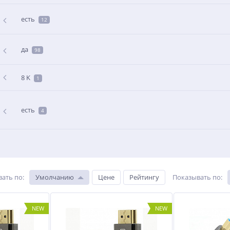
есть
12
да
98
8 K
1
есть
4
вать по
:
Умолчанию
Цене
Рейтингу
Показывать по
:
NEW
NEW