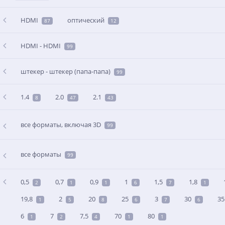
HDMI
оптический
87
12
HDMI - HDMI
99
штекер - штекер (папа-папа)
99
1.4
2.0
2.1
8
47
43
все форматы, включая 3D
99
все форматы
99
0,5
0,7
0,9
1
1,5
1,8
2
1
1
6
7
1
19,8
2
20
25
3
30
35
1
5
8
6
7
6
6
7
7,5
70
80
1
2
4
1
1