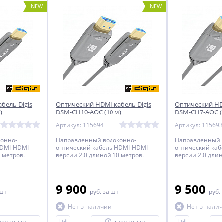
NEW
NEW
бель Digis
Оптический HDMI кабель Digis
Оптический HD
)
DSM-CH10-AOC (10 м)
DSM-CH7-AOC (
Артикул: 115694
Артикул: 11569
онно-
Направленный волоконно-
Направленный 
HDMI-HDMI
оптический кабель HDMI-HDMI
оптический ка
 метров.
версии 2.0 длиной 10 метров.
версии 2.0 длин
9 900
9 500
 шт
руб.
за шт
руб.
Нет в наличии
Нет в нали