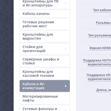
Кронштейны для ПК
и AV-аппаратуры
Тип кабеля
Кабель-каналы
Готовые решения
Разъёмы
рабочих мест
Кронштейны для
Тип разъёмов
видеостен
Стойки для
Версия HDMI
презентаций
Серверные шкафы и
Поддержка HDTV
стойки
видеосигнала
Кронштейны для
Поддержка HD
кассовой техники
аудиосигнала
Кабели и AV-
коммутация
Длина, м
Моторизированные
лифты
Сетевые фильтры и