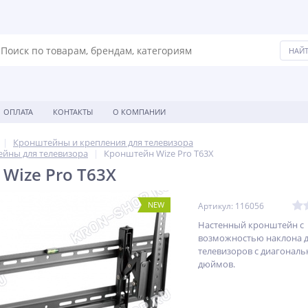
ОПЛАТА
КОНТАКТЫ
О КОМПАНИИ
Кронштейны и крепления для телевизора
йны для телевизора
Кронштейн Wize Pro T63X
Wize Pro T63X
NEW
Артикул: 116056
Настенный кронштейн с
возможностью наклона 
телевизоров с диагональю
дюймов.