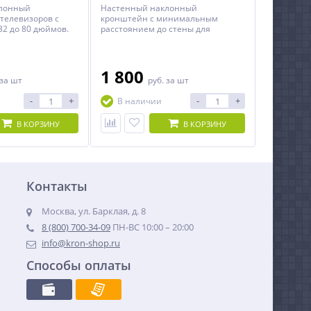
клонный
Настенный наклонный
телевизоров с
кронштейн с минимальным
32 до 80 дюймов.
расстоянием до стены для
телевизоров с диагональю от 32
до 90 дюймов.
1 800
за шт
руб.
за шт
-
+
-
+
В наличии
В КОРЗИНУ
В КОРЗИНУ
Контакты
Москва, ул. Барклая, д. 8
8 (800) 700-34-09
ПН-ВС 10:00 – 20:00
info@kron-shop.ru
Способы оплаты