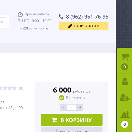
Время работы:
8 (962) 951-76-95
ПН-ВС 10:00 – 19:00
НАПИСАТЬ НАМ
info@kron-shop.ru
0
6 000
(0)
руб. за шт
В наличии
для
-
+
 от 43 до 90
В КОРЗИНУ
0
КУПИТЬ В 1 КЛИК