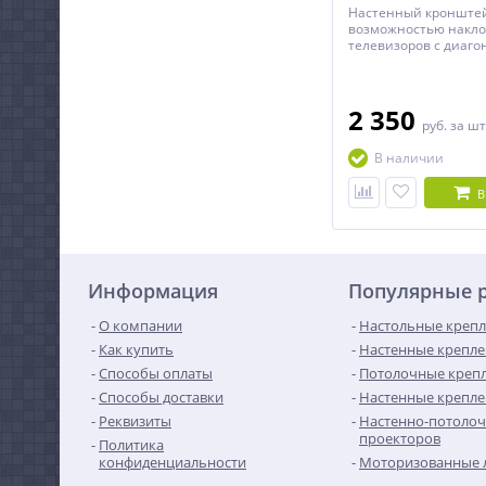
Настенный кронштей
возможностью накло
телевизоров с диаго
до 55 дюймов.
2 350
руб.
за шт
В наличии
В
Информация
Популярные 
О компании
Настольные крепл
Как купить
Настенные крепле
Способы оплаты
Потолочные крепл
Способы доставки
Настенные крепле
Реквизиты
Настенно-потолоч
проекторов
Политика
конфиденциальности
Моторизованные 