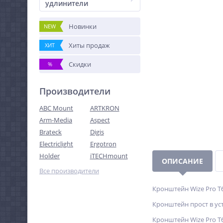
удлинители
Новинки
NEW
Хиты продаж
ХИТ
Скидки
%
Производители
ABC Mount
ARTKRON
Arm-Media
Aspect
Brateck
Digis
Electriclight
Ergotron
Holder
iTECHmount
ОПИСАНИЕ
Все производители
Кронштейн Wize Pro T6
Кронштейн прост в ус
Кронштейн Wize Pro T