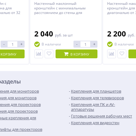
н с
Настенный наклонный
Настенный на
на для
кронштейн с минимальным
кронштейн для 
налью от 32
расстоянием до стены для
диагональю от 
телевизоров с диагональю от 40
до 90 дюймов.
2 040
2 200
руб.
за шт
руб.
-
+
-
+
В наличии
В наличии
 КОРЗИНУ
В КОРЗИНУ
разделы
ения для мониторов
Крепления для планшетов
ния для мониторов
Крепления для телевизоров
ения для проекторов
Крепления для ПК и AV-
аппаратуры
ния для проекторов
Готовые решения рабочих мест
ные крепления для
Крепления для видеостен
лифты для проекторов