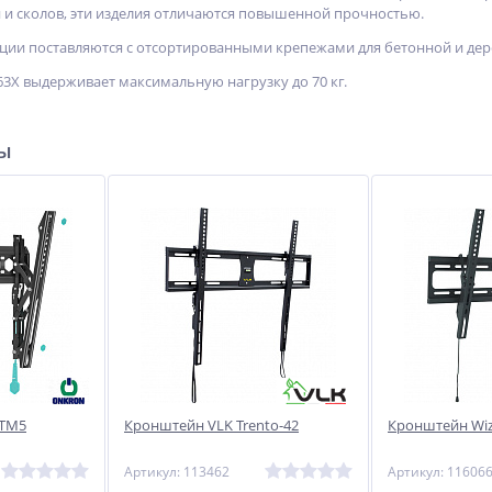
и сколов, эти изделия отличаются повышенной прочностью.
яции поставляются с отсортированными крепежами для бетонной и де
63X выдерживает максимальную нагрузку до 70 кг.
ры
 TM5
Кронштейн VLK Trento-42
Кронштейн Wi
Артикул: 113462
Артикул: 11606