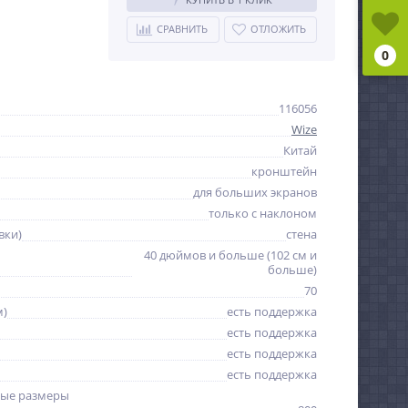
СРАВНИТЬ
ОТЛОЖИТЬ
0
116056
Wize
Китай
кронштейн
для больших экранов
только с наклоном
вки)
стена
40 дюймов и больше (102 см и
больше)
70
м)
есть поддержка
есть поддержка
есть поддержка
есть поддержка
ые размеры