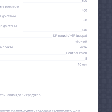
800
ые размеры
400
 до стены
80
е до стены
140
-12° (вниз) / +5° (вверх)
чёрный
омплекте
есть
неограничен
5
10 лет
ть наклон до 12 градусов.
окрытием из эпоксидного порошка, препятствующим