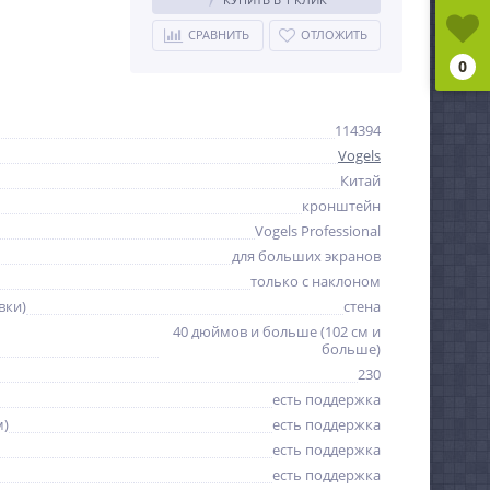
СРАВНИТЬ
ОТЛОЖИТЬ
0
114394
Vogels
Китай
кронштейн
Vogels Professional
для больших экранов
только с наклоном
вки)
стена
40 дюймов и больше (102 см и
больше)
230
есть поддержка
м)
есть поддержка
есть поддержка
есть поддержка