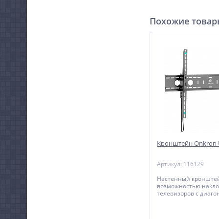
Похожие това
Кронштейн Onkron 
Артикул: 116129
Настенный кронштей
возможностью накло
телевизоров с диаго
до 110 дюймов.