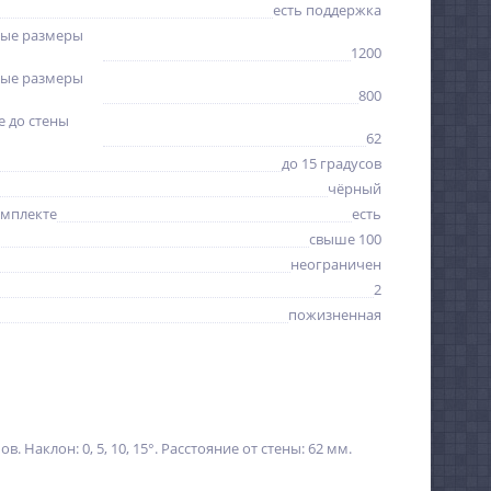
есть поддержка
ые размеры
1200
ые размеры
800
 до стены
62
до 15 градусов
чёрный
омплекте
есть
свыше 100
неограничен
2
пожизненная
 Наклон: 0, 5, 10, 15°. Расстояние от стены: 62 мм.