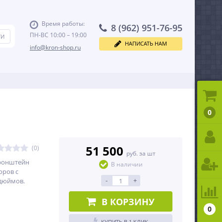
Время работы:
8 (962) 951-76-95
ПН-ВС 10:00 – 19:00
НАПИСАТЬ НАМ
info@kron-shop.ru
0
51 500
(0)
руб. за шт
ронштейн
В наличии
оров с
-
+
 дюймов.
В КОРЗИНУ
0
КУПИТЬ В 1 КЛИК