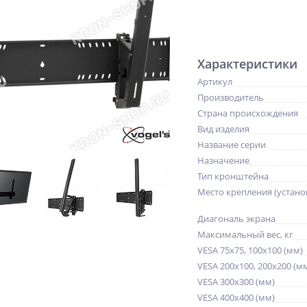
Характеристики
Артикул
Производитель
Страна происхождения
Вид изделия
Название серии
Назначение
Тип кронштейна
Место крепления (устано
Диагональ экрана
Максимальный вес, кг
VESA 75x75, 100x100 (мм)
VESA 200x100, 200x200 (м
VESA 300x300 (мм)
VESA 400x400 (мм)