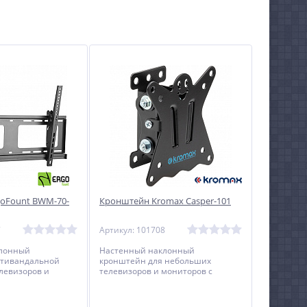
oFount BWM-70-
Кронштейн Kromax Casper-101
7
Артикул: 101708
клонный
Настенный наклонный
нтивандальной
кронштейн для небольших
левизоров и
телевизоров и мониторов с
агональю от 37 до
минимальным расстоянием до
стены.