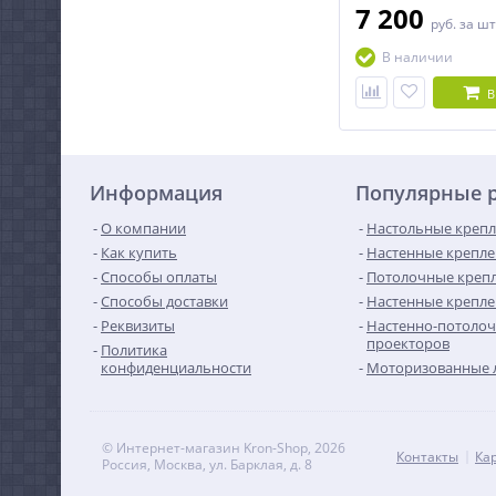
7 200
руб.
за шт
В наличии
В
Информация
Популярные 
О компании
Настольные крепл
Как купить
Настенные крепле
Способы оплаты
Потолочные крепл
Способы доставки
Настенные крепле
Реквизиты
Настенно-потолоч
проекторов
Политика
конфиденциальности
Моторизованные 
© Интернет-магазин Kron-Shop, 2026
Контакты
Ка
Россия, Москва, ул. Барклая, д. 8