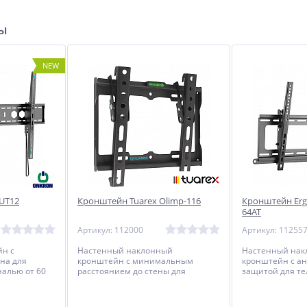
ры
NEW
UT12
Кронштейн Tuarex Olimp-116
Кронштейн Erg
64AT
Артикул: 112000
Артикул: 11255
н с
Настенный наклонный
Настенный на
на для
кронштейн с минимальным
кронштейн с а
налью от 60
расстоянием до стены для
защитой для те
телевизоров с диагональю от 15
мониторов с ди
до 48 дюймов.
70 дюймов.