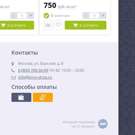
750
за шт
руб.
за шт
-
+
-
+
В наличии
В КОРЗИНУ
В КОРЗИНУ
Контакты
Москва, ул. Барклая, д. 8
8 (800) 700-34-09
ПН-ВС 10:00 – 20:00
info@kron-shop.ru
Способы оплаты
Интернет-магазины
на 1С-Битрикс