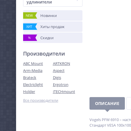
удлинители
Новинки
NEW
Хиты продаж
ХИТ
Скидки
%
Производители
ABC Mount
ARTKRON
Arm-Media
Aspect
Brateck
Digis
Electriclight
Ergotron
Holder
iTECHmount
Все производители
ОПИСАНИЕ
Vogels PFW 6910 – наст
Стандарт VESA 100х100