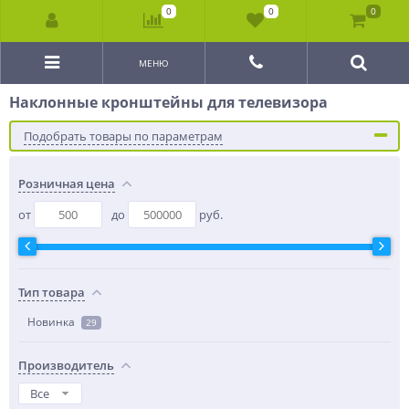
0
0
0
МЕНЮ
Наклонные кронштейны для телевизора
Подобрать товары по параметрам
Розничная цена
от
до
руб.
Тип товара
Новинка
29
Производитель
Все