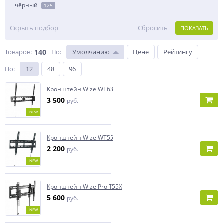
чёрный
125
Скрыть подбор
Сбросить
ПОКАЗАТЬ
Товаров:
140
По
:
Умолчанию
Цене
Рейтингу
По
:
12
48
96
Кронштейн Wize WT63
3 500
руб.
NEW
Кронштейн Wize WT55
2 200
руб.
NEW
Кронштейн Wize Pro T55X
5 600
руб.
NEW