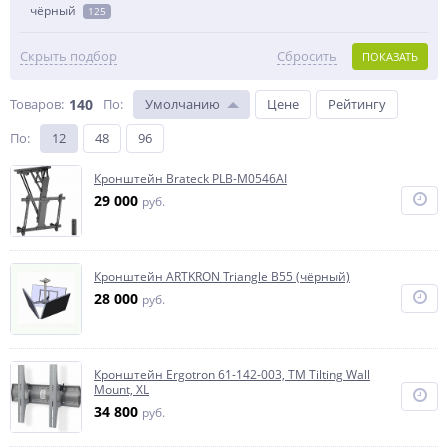
чёрный
125
Скрыть подбор
Сбросить
ПОКАЗАТЬ
Товаров:
140
По
:
Умолчанию
Цене
Рейтингу
По
:
12
48
96
Кронштейн Brateck PLB-M0546AI
29 000
руб.
Кронштейн ARTKRON Triangle B55 (чёрный)
28 000
руб.
Кронштейн Ergotron 61-142-003, TM Tilting Wall
Mount, XL
34 800
руб.