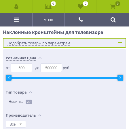
0
0
0
МЕНЮ
Наклонные кронштейны для телевизора
Подобрать товары по параметрам
Розничная цена
от
до
руб.
Тип товара
Новинка
29
Производитель
Все