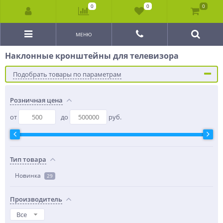
0
0
0
МЕНЮ
Наклонные кронштейны для телевизора
Подобрать товары по параметрам
Розничная цена
от
до
руб.
Тип товара
Новинка
29
Производитель
Все