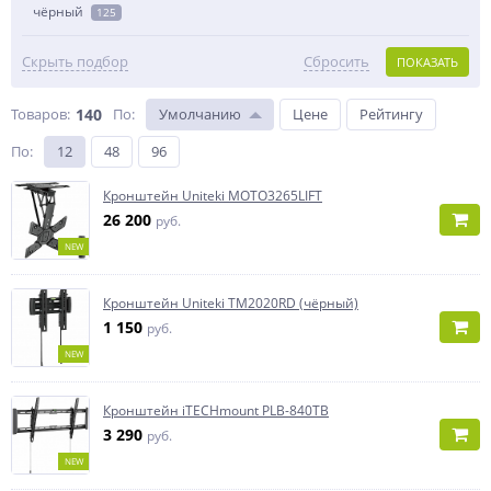
чёрный
125
Скрыть подбор
Сбросить
ПОКАЗАТЬ
Товаров:
140
По
:
Умолчанию
Цене
Рейтингу
По
:
12
48
96
Кронштейн Uniteki MOTO3265LIFT
26 200
руб.
NEW
Кронштейн Uniteki TM2020RD (чёрный)
1 150
руб.
NEW
Кронштейн iTECHmount PLB-840TB
3 290
руб.
NEW