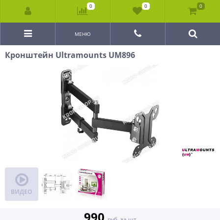
0
0
0
МЕНЮ
Кронштейн Ultramounts UM896
ВИДЕО
990
руб. за шт