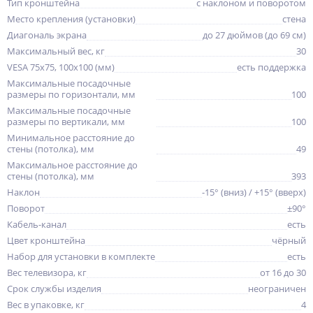
Тип кронштейна
с наклоном и поворотом
Место крепления (установки)
стена
Диагональ экрана
до 27 дюймов (до 69 см)
Максимальный вес, кг
30
VESA 75x75, 100x100 (мм)
есть поддержка
Максимальные посадочные
размеры по горизонтали, мм
100
Максимальные посадочные
размеры по вертикали, мм
100
Минимальное расстояние до
стены (потолка), мм
49
Максимальное расстояние до
стены (потолка), мм
393
Наклон
-15° (вниз) / +15° (вверх)
Поворот
±90°
Кабель-канал
есть
Цвет кронштейна
чёрный
Набор для установки в комплекте
есть
Вес телевизора, кг
от 16 до 30
Срок службы изделия
неограничен
Вес в упаковке, кг
4