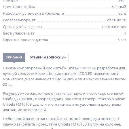
Поворот
±90°
Цвет кронштейна
чёрный
Набор для установки в комплекте
есть
Вес телевизора, кг
от 16 до 30
Срок службы изделия
неограничен
Вес в упаковке, кг
1
Гарантия производителя
5 лет
ОПИСАНИЕ
ОТЗЫВЫ И ВОПРОСЫ
(0)
Наклонно-поворотный кронштейн Uniteki FM1616B разработан для
лучшей совместимости с большинством LCD/LED телевизоров и
мониторов диагональю от 13 до 34 дюймов и максимальным весом
20 кг.
Регулируемое расстояние от стены до панели, несколько степеней
свободы (наклон, поворот, сдвиг), простота и совершенство модели
Uniteki FM1616B сделали его максимально удобным и доступным
для наших покупателей.
Небольшой размер настенной монтажной площадки позволяет
удачно закрепить кронштейн Uniteki FM1616B в углу, на колонне,