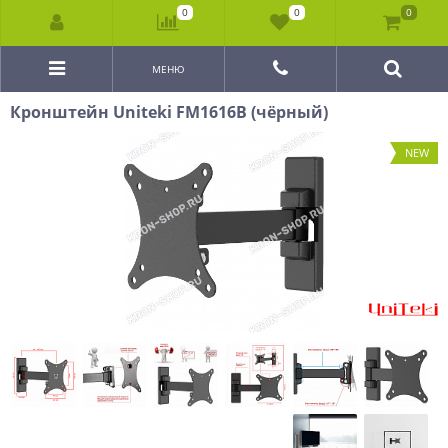
0
0
0
МЕНЮ
Кронштейн Uniteki FM1616B (чёрный)
NEW