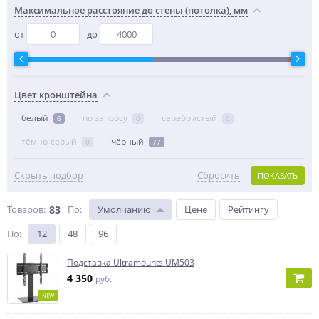
Максимальное расстояние до стены (потолка), мм
от
до
Цвет кронштейна
белый
по запросу
серебристый
6
0
0
тёмно-серый
чёрный
0
77
Скрыть подбор
Сбросить
ПОКАЗАТЬ
Товаров:
83
По
:
Умолчанию
Цене
Рейтингу
По
:
12
48
96
Подставка Ultramounts UM503
4 350
руб.
NEW