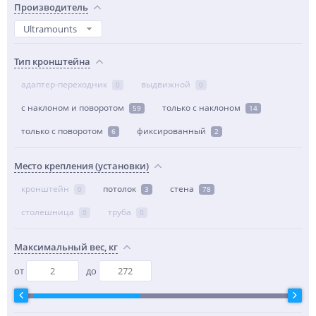
Производитель
Ultramounts
Тип кронштейна
адаптер-переходник
выдвижной
0
0
с наклоном и поворотом
только с наклоном
59
14
только с поворотом
фиксированный
6
2
Место крепления (установки)
кронштейн
потолок
стена
0
3
78
столешница
труба
0
0
Максимальный вес, кг
от
до