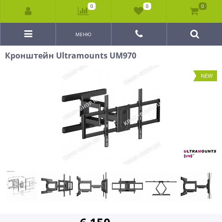
0
0
0
МЕНЮ
Кронштейн Ultramounts UM970
NEW