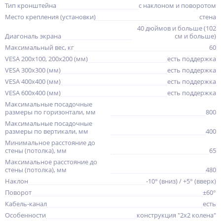
Тип кронштейна
с наклоном и поворотом
Место крепления (установки)
стена
40 дюймов и больше (102
Диагональ экрана
см и больше)
Максимальный вес, кг
60
VESA 200x100, 200x200 (мм)
есть поддержка
VESA 300x300 (мм)
есть поддержка
VESA 400x400 (мм)
есть поддержка
VESA 600x400 (мм)
есть поддержка
Максимальные посадочные
размеры по горизонтали, мм
800
Максимальные посадочные
размеры по вертикали, мм
400
Минимальное расстояние до
стены (потолка), мм
65
Максимальное расстояние до
стены (потолка), мм
480
Наклон
-10° (вниз) / +5° (вверх)
Поворот
±60°
Кабель-канал
есть
Особенности
конструкция "2x2 колена"