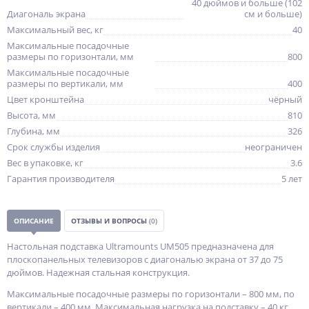
40 дюймов и больше (102
Диагональ экрана
см и больше)
Максимальный вес, кг
40
Максимальные посадочные
размеры по горизонтали, мм
800
Максимальные посадочные
размеры по вертикали, мм
400
Цвет кронштейна
чёрный
Высота, мм
810
Глубина, мм
326
Срок службы изделия
неограничен
Вес в упаковке, кг
3.6
Гарантия производителя
5 лет
ОПИСАНИЕ
ОТЗЫВЫ И ВОПРОСЫ
(0)
Настольная подставка Ultramounts UM505 предназначена для
плоскопанельных телевизоров с диагональю экрана от 37 до 75
дюймов. Надежная стальная конструкция.
Максимальные посадочные размеры по горизонтали – 800 мм, по
вертикали – 400 мм. Максимальная нагрузка на подставку – 40 кг.