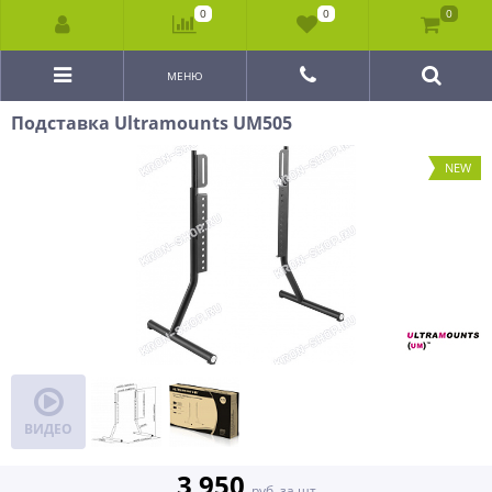
0
0
0
МЕНЮ
Подставка Ultramounts UM505
NEW
ВИДЕО
3 950
руб. за шт