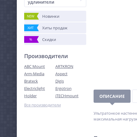
удлинители
Новинки
NEW
Хиты продаж
ХИТ
Скидки
%
Производители
ABC Mount
ARTKRON
Arm-Media
Aspect
Brateck
Digis
Electriclight
Ergotron
Holder
iTECHmount
ОПИСАНИЕ
Все производители
Ультратонкое настенно
максимальная нагрузка