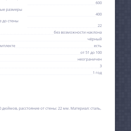
600
ые размеры
400
 до стены
22
без возможности наклона
чёрный
омплекте
есть
от 51 до 100
неограничен
3
1 год
 дюймов, расстояние от стены: 22 мм. Материал: сталь,