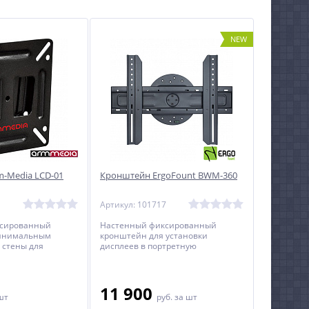
NEW
-Media LCD-01
Кронштейн ErgoFount BWM-360
1
Артикул: 101717
ксированный
Настенный фиксированный
минимальным
кронштейн для установки
 стены для
дисплеев в портретную
диагональю от 15
ориентацию.
11 900
шт
руб.
за шт