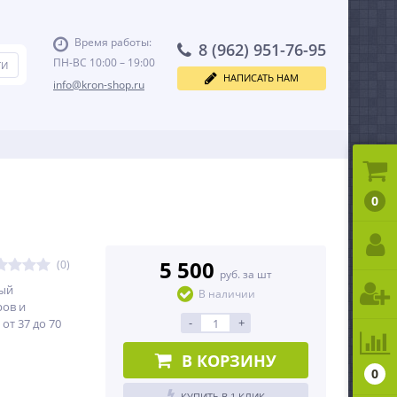
Время работы:
8 (962) 951-76-95
ПН-ВС 10:00 – 19:00
НАПИСАТЬ НАМ
info@kron-shop.ru
0
5 500
(0)
руб. за шт
ый
В наличии
ров и
-
+
от 37 до 70
В КОРЗИНУ
0
КУПИТЬ В 1 КЛИК