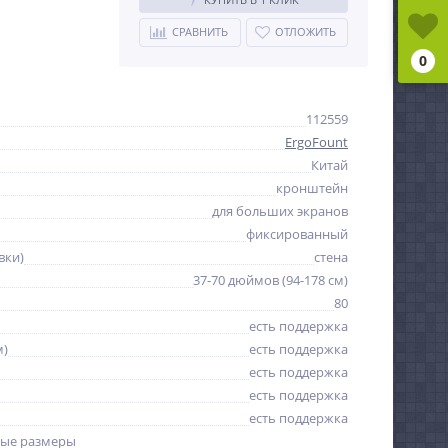
СРАВНИТЬ
ОТЛОЖИТЬ
0
112559
ErgoFount
Китай
кронштейн
для больших экранов
фиксированный
вки)
стена
37-70 дюймов (94-178 см)
80
есть поддержка
м)
есть поддержка
есть поддержка
есть поддержка
есть поддержка
ые размеры