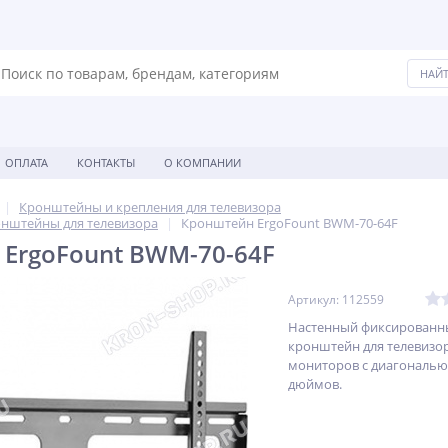
ОПЛАТА
КОНТАКТЫ
О КОМПАНИИ
Кронштейны и крепления для телевизора
нштейны для телевизора
Кронштейн ErgoFount BWM-70-64F
ErgoFount BWM-70-64F
Артикул: 112559
Настенный фиксированн
кронштейн для телевизо
мониторов с диагональю 
дюймов.