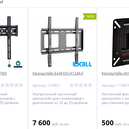
ры
NEW
 FM5
Кронштейн Exell EXi-H1244-F
Кронштейн Arm
Артикул: 219621
Артикул: 11286
нный
Ультратонкий настенный
Настенный фи
изоров с
кронштейн для телевизоров с
кронштейн с 
 55 дюймов.
диагональю от 32 до 55 дюймов.
расстоянием до
телевизоров с 
до 32 дюймов.
7 600
500
руб.
за шт
руб.
за 