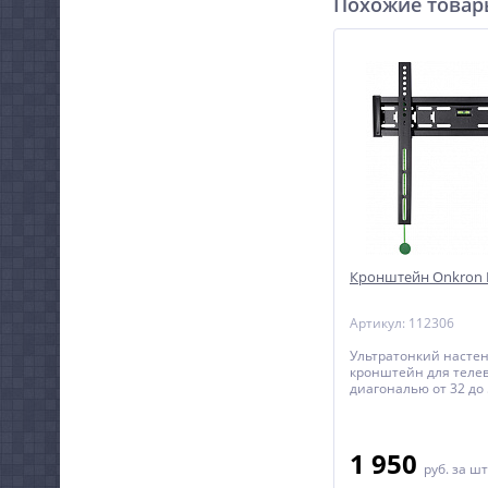
Похожие това
Кронштейн Onkron
Артикул: 112306
Ультратонкий насте
кронштейн для телев
диагональю от 32 до
1 950
руб.
за шт