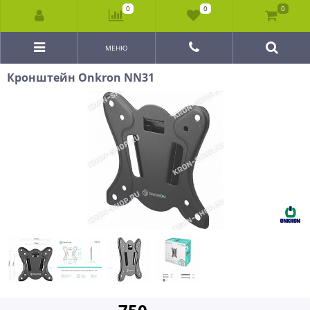
0
0
0
МЕНЮ
Кронштейн Onkron NN31